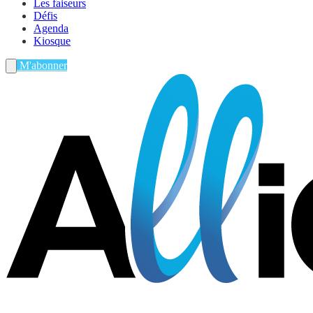
Les faiseurs
Défis
Agenda
Kiosque
M'abonner