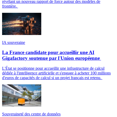
révélant un nouveau rapport de force autour des modèles de
frontière.
IA souveraine
La France candidate pour accueillir une AI
Gigafactory soutenue par l'Union européenne
L'État se positionne pour accueillir une infrastructure de calcul
dédiée à l'intelligence artificielle et s'engage à acheter 100 millions
d'euros de capacités de calcul si un projet français est retenu.
Souveraineté des centre de données