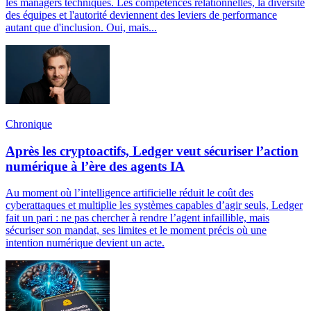
les managers techniques. Les compétences relationnelles, la diversité
des équipes et l'autorité deviennent des leviers de performance
autant que d'inclusion. Oui, mais...
Chronique
Après les cryptoactifs, Ledger veut sécuriser l’action
numérique à l’ère des agents IA
Au moment où l’intelligence artificielle réduit le coût des
cyberattaques et multiplie les systèmes capables d’agir seuls, Ledger
fait un pari : ne pas chercher à rendre l’agent infaillible, mais
sécuriser son mandat, ses limites et le moment précis où une
intention numérique devient un acte.