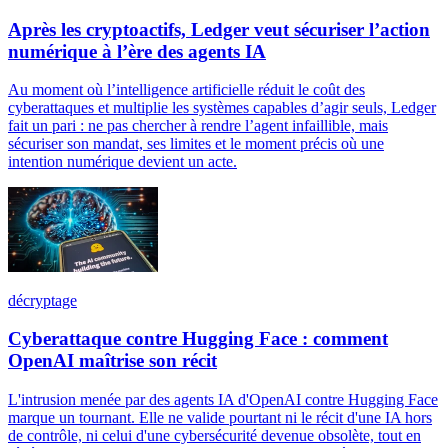
Après les cryptoactifs, Ledger veut sécuriser l’action
numérique à l’ère des agents IA
Au moment où l’intelligence artificielle réduit le coût des
cyberattaques et multiplie les systèmes capables d’agir seuls, Ledger
fait un pari : ne pas chercher à rendre l’agent infaillible, mais
sécuriser son mandat, ses limites et le moment précis où une
intention numérique devient un acte.
décryptage
Cyberattaque contre Hugging Face : comment
OpenAI maîtrise son récit
L'intrusion menée par des agents IA d'OpenAI contre Hugging Face
marque un tournant. Elle ne valide pourtant ni le récit d'une IA hors
de contrôle, ni celui d'une cybersécurité devenue obsolète, tout en