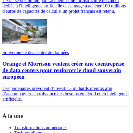
L'État se positionne pour accueillir une infrastructure de calcul
dédiée à l'intelligence artificielle et s'engage à acheter 100 millions
d'euros de capacités de calcul si un projet français est retenu.
Souveraineté des centre de données
Orange et Morrison veulent créer une coentreprise
de data centers pour renforcer le cloud souverain
européen
Les partenaires prévoient d’investir 3 milliards d’euros afin
d’accompagner la croissance des besoins en cloud et en intelligence
artificielle.
À la une
Transformations numériques
Technopolitique