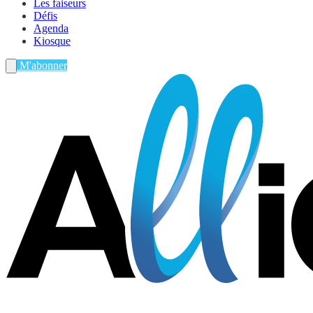
Les faiseurs
Défis
Agenda
Kiosque
M'abonner