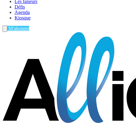
Les faiseurs
Défis
Agenda
Kiosque
M'abonner