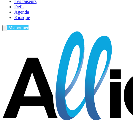
Les faiseurs
Défis
Agenda
Kiosque
M'abonner