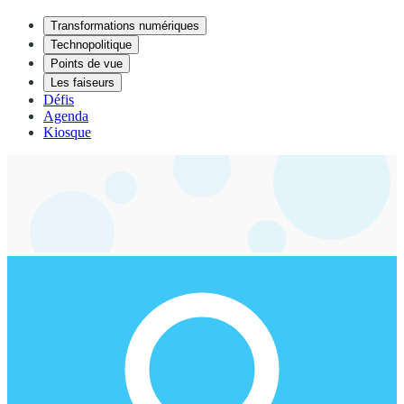
Transformations numériques
Technopolitique
Points de vue
Les faiseurs
Défis
Agenda
Kiosque