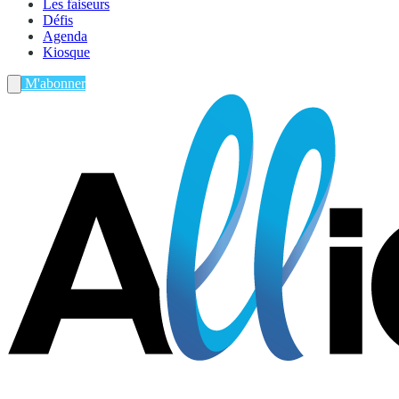
Les faiseurs
Défis
Agenda
Kiosque
M'abonner