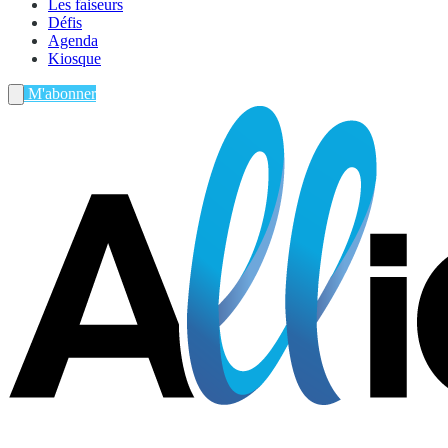
Les faiseurs
Défis
Agenda
Kiosque
M'abonner