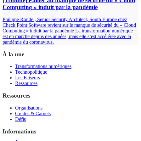
[Tribune] Pallier au manque de sécurité du « Cloud
Computing » induit par la pandémie
Philippe Rondel, Senior Security Architect, South Europe chez
Check Point Software revient sur le manque de sécurité du « Cloud
Computing » induit par la pandémie La transformation numérique
est en marche depuis des années, mais elle s’est accélérée avec la
pandémie du coronavirus.
À la une
Transformations numériques
Technopolitique
Les Faiseurs
Ressources
Ressources
Organisations
Guides & Carnets
Défis
Informations