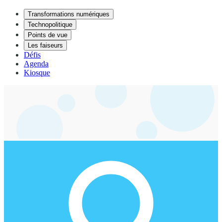
Transformations numériques
Technopolitique
Points de vue
Les faiseurs
Défis
Agenda
Kiosque