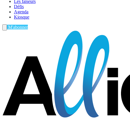
Les faiseurs
Défis
Agenda
Kiosque
M'abonner