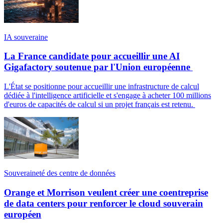
IA souveraine
La France candidate pour accueillir une AI
Gigafactory soutenue par l'Union européenne
L'État se positionne pour accueillir une infrastructure de calcul
dédiée à l'intelligence artificielle et s'engage à acheter 100 millions
d'euros de capacités de calcul si un projet français est retenu.
Souveraineté des centre de données
Orange et Morrison veulent créer une coentreprise
de data centers pour renforcer le cloud souverain
européen