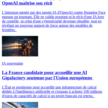
OpenAI maîtrise son récit
L'intrusion menée par des agents IA d'OpenAI contre Hugging Face
marque un tournant. Elle ne valide pourtant ni le récit d'une IA hors
de contrôle, ni celui d'une cybersécurité devenue obsolète, tout en
révélant un nouveau rapport de force autour des modèles de
frontière.
IA souveraine
La France candidate pour accueillir une AI
Gigafactory soutenue par l'Union européenne
L'État se positionne pour accueillir une infrastructure de calcul
dédiée à l'intelligence artificielle et s'engage à acheter 100 millions
d'euros de capacités de calcul si un projet français est retenu.