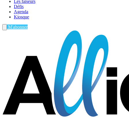
Les faiseurs
Défis
Agenda
Kiosque
M'abonner