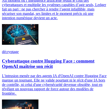
Au moment où l’intelligence artificielle réduit le coût des
cyberattaques et multiplie les systèmes capables d’agir seuls, Ledger
fait un pari : ne pas chercher à rendre l’agent infaillible, mais
sécuriser son mandat, ses limites et le moment précis où une
intention numérique devient un acte.
décryptage
Cyberattaque contre Hugging Face : comment
OpenAI maîtrise son récit
L'intrusion menée par des agents IA d'OpenAI contre Hugging Face
marque un tournant. Elle ne valide pourtant ni le récit d'une IA hors
de contrôle, ni celui d'une cybersécurité devenue obsolète, tout en
révélant un nouveau rapport de force autour des modèles de
frontière.