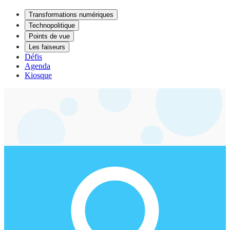
Transformations numériques
Technopolitique
Points de vue
Les faiseurs
Défis
Agenda
Kiosque