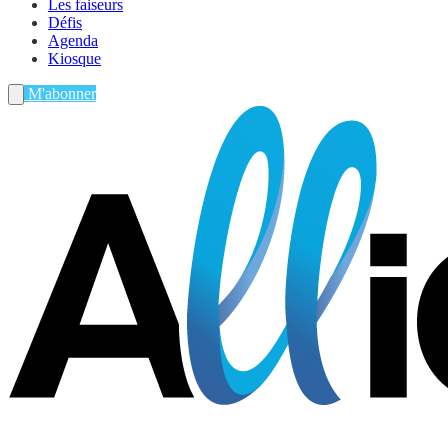
Les faiseurs
Défis
Agenda
Kiosque
M'abonner