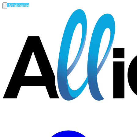
M'abonner