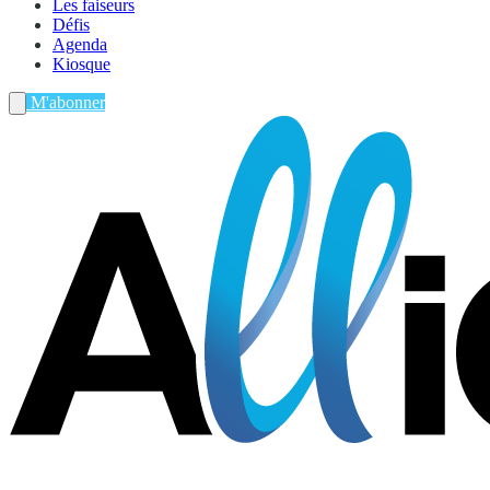
Les faiseurs
Défis
Agenda
Kiosque
M'abonner