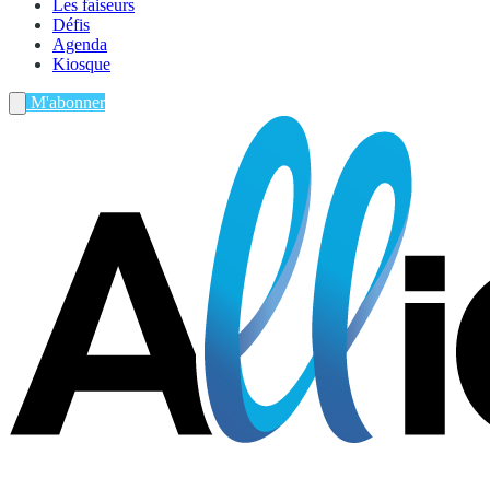
Les faiseurs
Défis
Agenda
Kiosque
M'abonner