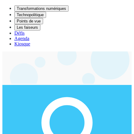
Transformations numériques
Technopolitique
Points de vue
Les faiseurs
Défis
Agenda
Kiosque