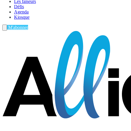
Les faiseurs
Défis
Agenda
Kiosque
M'abonner