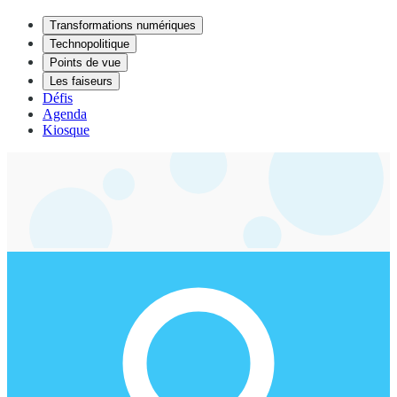
Transformations numériques
Technopolitique
Points de vue
Les faiseurs
Défis
Agenda
Kiosque