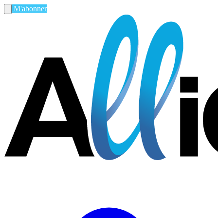
M'abonner