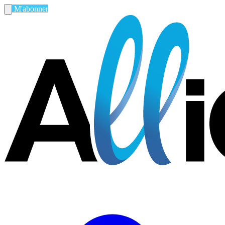
M'abonner