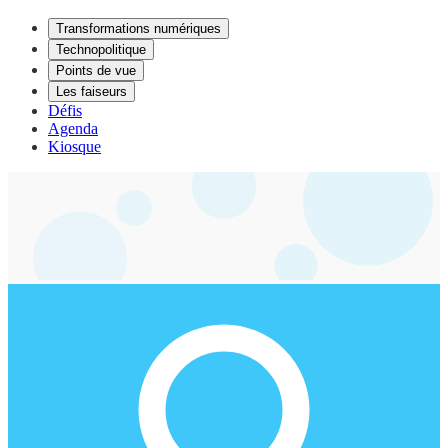
Transformations numériques
Technopolitique
Points de vue
Les faiseurs
Défis
Agenda
Kiosque