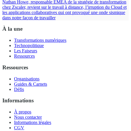
Nathan Howe, responsable EMEA de la stratégie de transformation
chez Zscaler, revient sur le travail à distance, l’irruption du Cloud et
les applications collaboratives qui ont provoqué une onde sismique
dans notre façon de travailler
À la une
Transformations numériques
Technopolitique
Les Faiseurs
Ressources
Ressources
Organisations
Guides & Carnets
Défis
Informations
À propos
Nous contacter
Informations légales
CGV