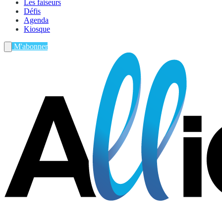
Les faiseurs
Défis
Agenda
Kiosque
M'abonner