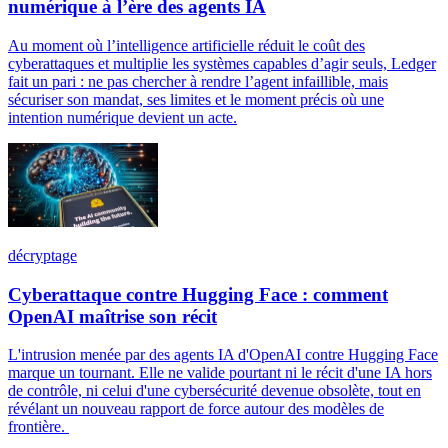
numérique à l’ère des agents IA
Au moment où l’intelligence artificielle réduit le coût des
cyberattaques et multiplie les systèmes capables d’agir seuls, Ledger
fait un pari : ne pas chercher à rendre l’agent infaillible, mais
sécuriser son mandat, ses limites et le moment précis où une
intention numérique devient un acte.
décryptage
Cyberattaque contre Hugging Face : comment
OpenAI maîtrise son récit
L'intrusion menée par des agents IA d'OpenAI contre Hugging Face
marque un tournant. Elle ne valide pourtant ni le récit d'une IA hors
de contrôle, ni celui d'une cybersécurité devenue obsolète, tout en
révélant un nouveau rapport de force autour des modèles de
frontière.