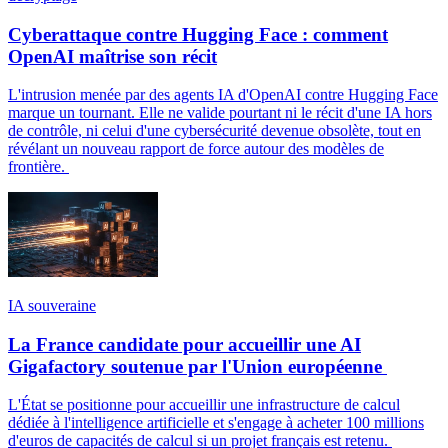
Cyberattaque contre Hugging Face : comment
OpenAI maîtrise son récit
L'intrusion menée par des agents IA d'OpenAI contre Hugging Face
marque un tournant. Elle ne valide pourtant ni le récit d'une IA hors
de contrôle, ni celui d'une cybersécurité devenue obsolète, tout en
révélant un nouveau rapport de force autour des modèles de
frontière.
IA souveraine
La France candidate pour accueillir une AI
Gigafactory soutenue par l'Union européenne
L'État se positionne pour accueillir une infrastructure de calcul
dédiée à l'intelligence artificielle et s'engage à acheter 100 millions
d'euros de capacités de calcul si un projet français est retenu.