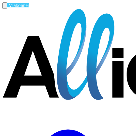
M'abonner