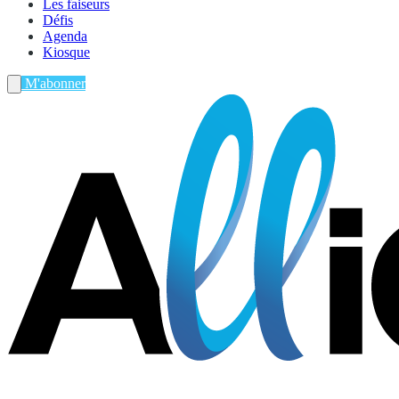
Les faiseurs
Défis
Agenda
Kiosque
M'abonner