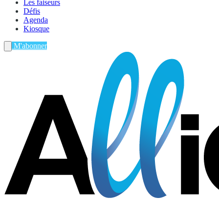
Les faiseurs
Défis
Agenda
Kiosque
M'abonner