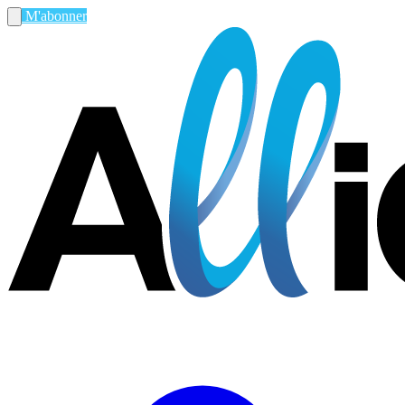
M'abonner