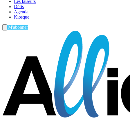
Les faiseurs
Défis
Agenda
Kiosque
M'abonner