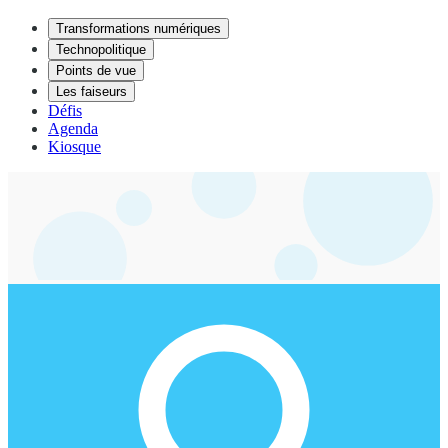
Transformations numériques
Technopolitique
Points de vue
Les faiseurs
Défis
Agenda
Kiosque