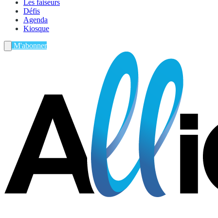
Les faiseurs
Défis
Agenda
Kiosque
M'abonner