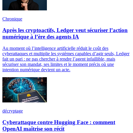
Chronique
Après les cryptoactifs, Ledger veut sécuriser l’action
numérique à l’ère des agents IA
Au moment où l’intelligence artificielle réduit le coût des
cyberattaques et multiplie les systèmes capables d’agir seuls, Ledger
fait un pari : ne pas chercher à rendre l’agent infaillible, mais
sécuriser son mandat, ses limites et le moment précis où une
intention numérique devient un acte.
décryptage
Cyberattaque contre Hugging Face : comment
OpenAI maîtrise son récit