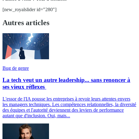
[new_royalslider id="280"]
Autres articles
Bug de genre
La tech veut un autre leadership... sans renoncer à
ses vieux réflexes
L'essor de l'IA pousse les entreprises à revoir leurs attentes envers
les managers techniques. Les compétences relationnelles, la diversité
des équipes et l'autorité deviennent des leviers de performance
autant que d'inclusion. Oui, mais...