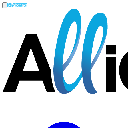
M'abonner