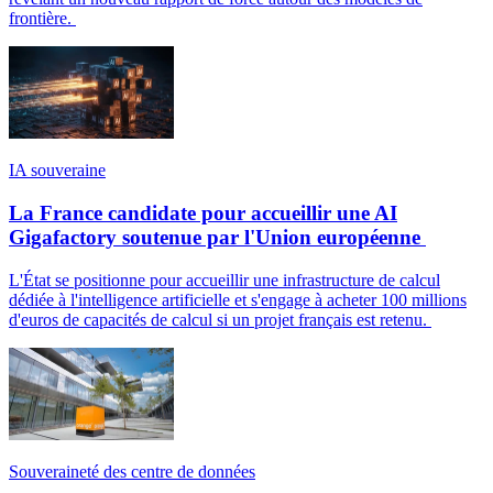
frontière.
IA souveraine
La France candidate pour accueillir une AI
Gigafactory soutenue par l'Union européenne
L'État se positionne pour accueillir une infrastructure de calcul
dédiée à l'intelligence artificielle et s'engage à acheter 100 millions
d'euros de capacités de calcul si un projet français est retenu.
Souveraineté des centre de données