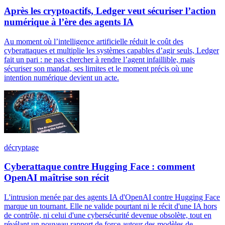
Après les cryptoactifs, Ledger veut sécuriser l’action
numérique à l’ère des agents IA
Au moment où l’intelligence artificielle réduit le coût des
cyberattaques et multiplie les systèmes capables d’agir seuls, Ledger
fait un pari : ne pas chercher à rendre l’agent infaillible, mais
sécuriser son mandat, ses limites et le moment précis où une
intention numérique devient un acte.
décryptage
Cyberattaque contre Hugging Face : comment
OpenAI maîtrise son récit
L'intrusion menée par des agents IA d'OpenAI contre Hugging Face
marque un tournant. Elle ne valide pourtant ni le récit d'une IA hors
de contrôle, ni celui d'une cybersécurité devenue obsolète, tout en
révélant un nouveau rapport de force autour des modèles de