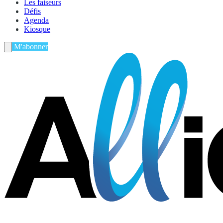
Les faiseurs
Défis
Agenda
Kiosque
M'abonner