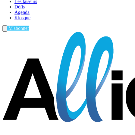
Les faiseurs
Défis
Agenda
Kiosque
M'abonner