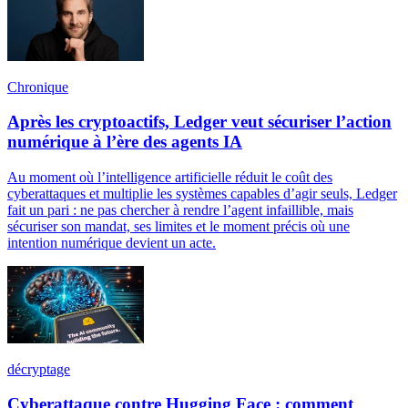
Chronique
Après les cryptoactifs, Ledger veut sécuriser l’action
numérique à l’ère des agents IA
Au moment où l’intelligence artificielle réduit le coût des
cyberattaques et multiplie les systèmes capables d’agir seuls, Ledger
fait un pari : ne pas chercher à rendre l’agent infaillible, mais
sécuriser son mandat, ses limites et le moment précis où une
intention numérique devient un acte.
décryptage
Cyberattaque contre Hugging Face : comment