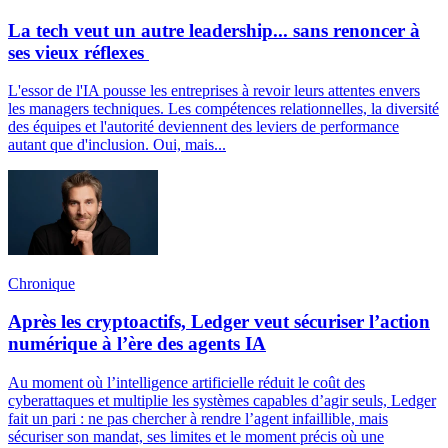
La tech veut un autre leadership... sans renoncer à
ses vieux réflexes
L'essor de l'IA pousse les entreprises à revoir leurs attentes envers
les managers techniques. Les compétences relationnelles, la diversité
des équipes et l'autorité deviennent des leviers de performance
autant que d'inclusion. Oui, mais...
Chronique
Après les cryptoactifs, Ledger veut sécuriser l’action
numérique à l’ère des agents IA
Au moment où l’intelligence artificielle réduit le coût des
cyberattaques et multiplie les systèmes capables d’agir seuls, Ledger
fait un pari : ne pas chercher à rendre l’agent infaillible, mais
sécuriser son mandat, ses limites et le moment précis où une