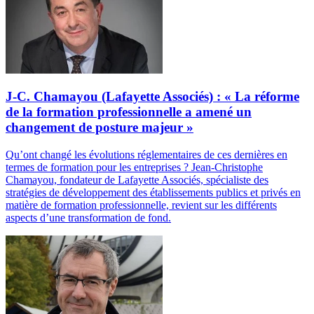
J-C. Chamayou (Lafayette Associés) : « La réforme
de la formation professionnelle a amené un
changement de posture majeur »
Qu’ont changé les évolutions réglementaires de ces dernières en
termes de formation pour les entreprises ? Jean-Christophe
Chamayou, fondateur de Lafayette Associés, spécialiste des
stratégies de développement des établissements publics et privés en
matière de formation professionnelle, revient sur les différents
aspects d’une transformation de fond.