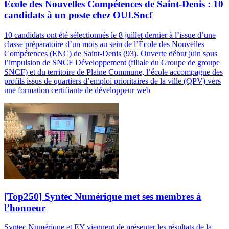
Ecole des Nouvelles Compétences de Saint-Denis : 10
candidats à un poste chez OUI.Sncf
10 candidats ont été sélectionnés le 8 juillet dernier à l’issue d’une
classe préparatoire d’un mois au sein de l’École des Nouvelles
Compétences (ENC) de Saint-Denis (93). Ouverte début juin sous
l’impulsion de SNCF Développement (filiale du Groupe de groupe
SNCF) et du territoire de Plaine Commune, l’école accompagne des
profils issus de quartiers d’emploi prioritaires de la ville (QPV) vers
une formation certifiante de développeur web
[Top250] Syntec Numérique met ses membres à
l’honneur
Syntec Numérique et EY viennent de présenter les résultats de la