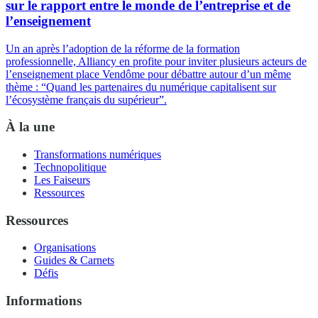
sur le rapport entre le monde de l’entreprise et de
l’enseignement
Un an après l’adoption de la réforme de la formation
professionnelle, Alliancy en profite pour inviter plusieurs acteurs de
l’enseignement place Vendôme pour débattre autour d’un même
thème : “Quand les partenaires du numérique capitalisent sur
l’écosystème français du supérieur”.
À la une
Transformations numériques
Technopolitique
Les Faiseurs
Ressources
Ressources
Organisations
Guides & Carnets
Défis
Informations