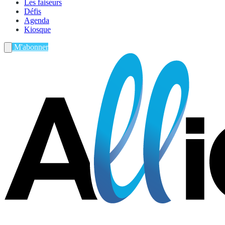
Les faiseurs
Défis
Agenda
Kiosque
M'abonner