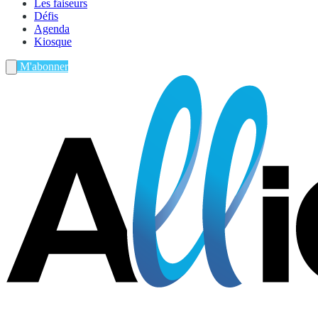
Les faiseurs
Défis
Agenda
Kiosque
M'abonner