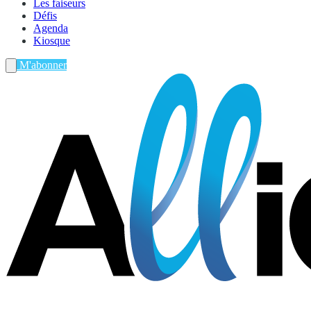
Les faiseurs
Défis
Agenda
Kiosque
M'abonner