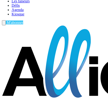
Les faiseurs
Défis
Agenda
Kiosque
M'abonner