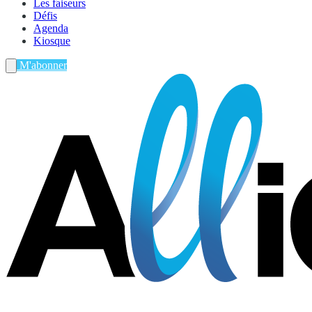
Les faiseurs
Défis
Agenda
Kiosque
M'abonner