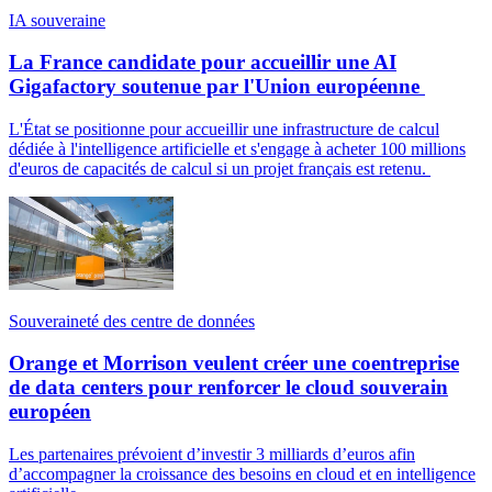
IA souveraine
La France candidate pour accueillir une AI
Gigafactory soutenue par l'Union européenne
L'État se positionne pour accueillir une infrastructure de calcul
dédiée à l'intelligence artificielle et s'engage à acheter 100 millions
d'euros de capacités de calcul si un projet français est retenu.
Souveraineté des centre de données
Orange et Morrison veulent créer une coentreprise
de data centers pour renforcer le cloud souverain
européen
Les partenaires prévoient d’investir 3 milliards d’euros afin
d’accompagner la croissance des besoins en cloud et en intelligence