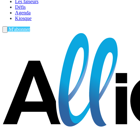
Les faiseurs
Défis
Agenda
Kiosque
M'abonner