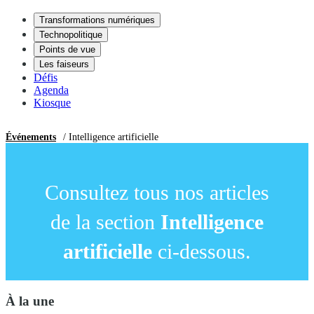
Transformations numériques
Technopolitique
Points de vue
Les faiseurs
Défis
Agenda
Kiosque
Événements
/ Intelligence artificielle
Consultez tous nos articles
de la section
Intelligence
artificielle
ci-dessous.
À la une