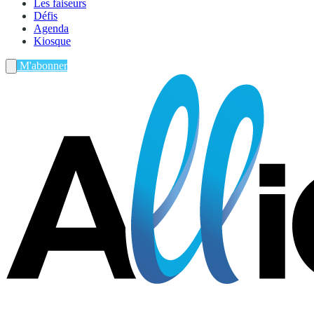
Les faiseurs
Défis
Agenda
Kiosque
M'abonner