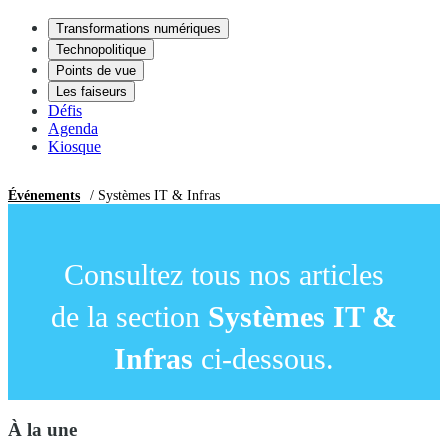
Transformations numériques
Technopolitique
Points de vue
Les faiseurs
Défis
Agenda
Kiosque
Événements
/ Systèmes IT & Infras
Consultez tous nos articles
de la section
Systèmes IT &
Infras
ci-dessous.
À la une