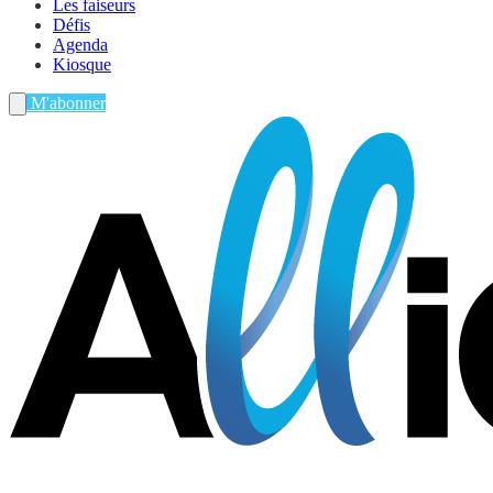
Les faiseurs
Défis
Agenda
Kiosque
M'abonner