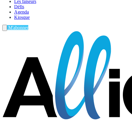
Les faiseurs
Défis
Agenda
Kiosque
M'abonner