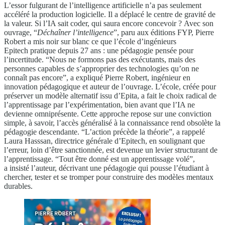
L’essor fulgurant de l’intelligence artificielle n’a pas seulement
accéléré la production logicielle. Il a déplacé le centre de gravité de
la valeur. Si l’IA sait coder, qui saura encore concevoir ? Avec son
ouvrage, “
Déchaîner l’intelligence
”, paru aux éditions FYP, Pierre
Robert a mis noir sur blanc ce que l’école d’ingénieurs
Epitech pratique depuis 27 ans : une pédagogie pensée pour
l’incertitude. “Nous ne formons pas des exécutants, mais des
personnes capables de s’approprier des technologies qu’on ne
connaît pas encore”, a expliqué Pierre Robert, ingénieur en
innovation pédagogique et auteur de l’ouvrage. L’école, créée pour
préserver un modèle alternatif issu d’Epita, a fait le choix radical de
l’apprentissage par l’expérimentation, bien avant que l’IA ne
devienne omniprésente. Cette approche repose sur une conviction
simple, à savoir, l’accès généralisé à la connaissance rend obsolète la
pédagogie descendante. “L’action précède la théorie”, a rappelé
Laura Hasssan, directrice générale d’Epitech, en soulignant que
l’erreur, loin d’être sanctionnée, est devenue un levier structurant de
l’apprentissage. “Tout être donné est un apprentissage volé”,
a insisté l’auteur, décrivant une pédagogie qui pousse l’étudiant à
chercher, tester et se tromper pour construire des modèles mentaux
durables.