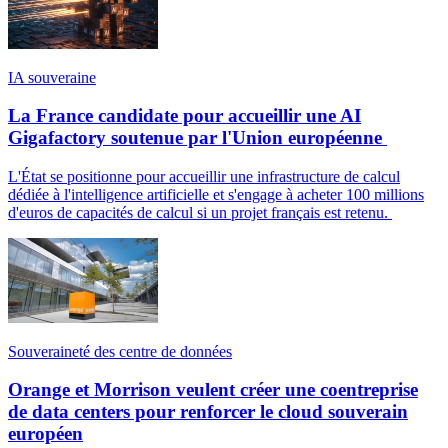
IA souveraine
La France candidate pour accueillir une AI
Gigafactory soutenue par l'Union européenne
L'État se positionne pour accueillir une infrastructure de calcul
dédiée à l'intelligence artificielle et s'engage à acheter 100 millions
d'euros de capacités de calcul si un projet français est retenu.
Souveraineté des centre de données
Orange et Morrison veulent créer une coentreprise
de data centers pour renforcer le cloud souverain
européen