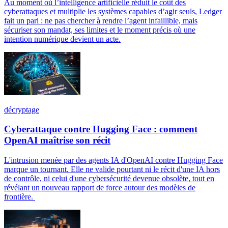
Au moment où l’intelligence artificielle réduit le coût des
cyberattaques et multiplie les systèmes capables d’agir seuls, Ledger
fait un pari : ne pas chercher à rendre l’agent infaillible, mais
sécuriser son mandat, ses limites et le moment précis où une
intention numérique devient un acte.
décryptage
Cyberattaque contre Hugging Face : comment
OpenAI maîtrise son récit
L'intrusion menée par des agents IA d'OpenAI contre Hugging Face
marque un tournant. Elle ne valide pourtant ni le récit d'une IA hors
de contrôle, ni celui d'une cybersécurité devenue obsolète, tout en
révélant un nouveau rapport de force autour des modèles de
frontière.