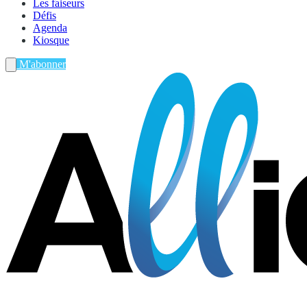
Les faiseurs
Défis
Agenda
Kiosque
M'abonner