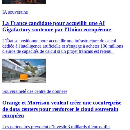
IA souveraine
La France candidate pour accueillir une AI
Gigafactory soutenue par l'Union européenne
L'État se positionne pour accueillir une infrastructure de calcul
dédiée à l'intelligence artificielle et s'engage à acheter 100 millions
d'euros de capacités de calcul si un projet français est retenu.
Souveraineté des centre de données
Orange et Morrison veulent créer une coentreprise
de data centers pour renforcer le cloud souverain
européen
Les partenaires prévoient d’investir 3 milliards d’euros afin