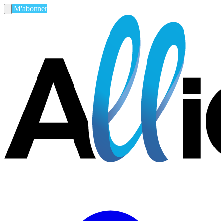
M'abonner