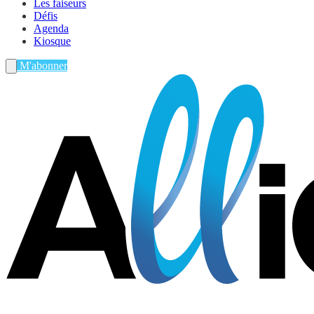
Les faiseurs
Défis
Agenda
Kiosque
M'abonner