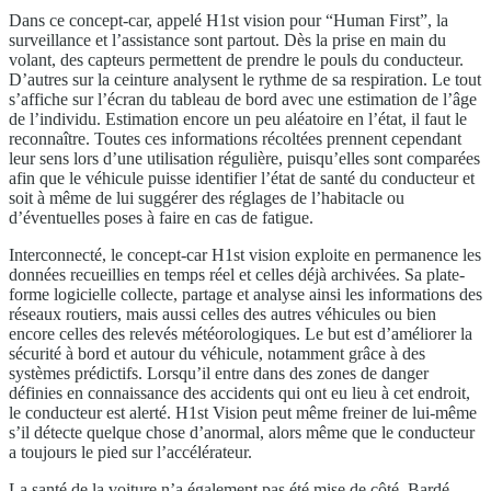
Dans ce concept-car, appelé H1st vision pour “Human First”, la
surveillance et l’assistance sont partout. Dès la prise en main du
volant, des capteurs permettent de prendre le pouls du conducteur.
D’autres sur la ceinture analysent le rythme de sa respiration. Le tout
s’affiche sur l’écran du tableau de bord avec une estimation de l’âge
de l’individu. Estimation encore un peu aléatoire en l’état, il faut le
reconnaître. Toutes ces informations récoltées prennent cependant
leur sens lors d’une utilisation régulière, puisqu’elles sont comparées
afin que le véhicule puisse identifier l’état de santé du conducteur et
soit à même de lui suggérer des réglages de l’habitacle ou
d’éventuelles poses à faire en cas de fatigue.
Interconnecté, le concept-car H1st vision exploite en permanence les
données recueillies en temps réel et celles déjà archivées. Sa plate-
forme logicielle collecte, partage et analyse ainsi les informations des
réseaux routiers, mais aussi celles des autres véhicules ou bien
encore celles des relevés météorologiques. Le but est d’améliorer la
sécurité à bord et autour du véhicule, notamment grâce à des
systèmes prédictifs. Lorsqu’il entre dans des zones de danger
définies en connaissance des accidents qui ont eu lieu à cet endroit,
le conducteur est alerté. H1st Vision peut même freiner de lui-même
s’il détecte quelque chose d’anormal, alors même que le conducteur
a toujours le pied sur l’accélérateur.
La santé de la voiture n’a également pas été mise de côté. Bardé