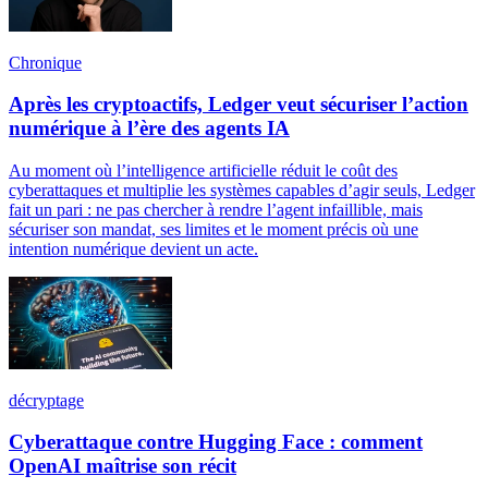
Chronique
Après les cryptoactifs, Ledger veut sécuriser l’action
numérique à l’ère des agents IA
Au moment où l’intelligence artificielle réduit le coût des
cyberattaques et multiplie les systèmes capables d’agir seuls, Ledger
fait un pari : ne pas chercher à rendre l’agent infaillible, mais
sécuriser son mandat, ses limites et le moment précis où une
intention numérique devient un acte.
décryptage
Cyberattaque contre Hugging Face : comment
OpenAI maîtrise son récit