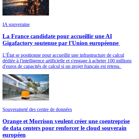
IA souveraine
La France candidate pour accueillir une AI
Gigafactory soutenue par l'Union européenne
L'État se positionne pour accueillir une infrastructure de calcul
dédiée à l'intelligence artificielle et s'engage à acheter 100 millions
d'euros de capacités de calcul si un projet français est retenu.
Souveraineté des centre de données
Orange et Morrison veulent créer une coentreprise
de data centers pour renforcer le cloud souverain
européen