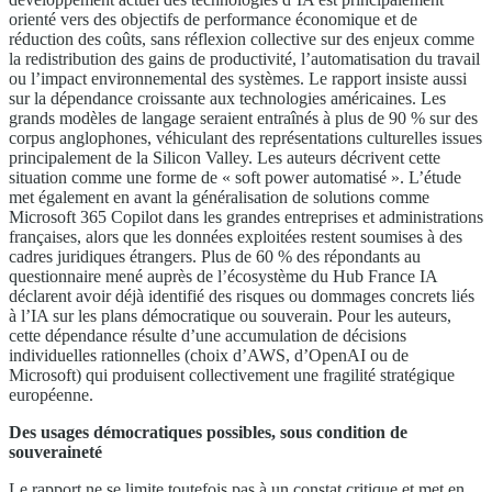
orienté vers des objectifs de performance économique et de
réduction des coûts, sans réflexion collective sur des enjeux comme
la redistribution des gains de productivité, l’automatisation du travail
ou l’impact environnemental des systèmes. Le rapport insiste aussi
sur la dépendance croissante aux technologies américaines. Les
grands modèles de langage seraient entraînés à plus de 90 % sur des
corpus anglophones, véhiculant des représentations culturelles issues
principalement de la Silicon Valley. Les auteurs décrivent cette
situation comme une forme de « soft power automatisé ». L’étude
met également en avant la généralisation de solutions comme
Microsoft 365 Copilot dans les grandes entreprises et administrations
françaises, alors que les données exploitées restent soumises à des
cadres juridiques étrangers. Plus de 60 % des répondants au
questionnaire mené auprès de l’écosystème du Hub France IA
déclarent avoir déjà identifié des risques ou dommages concrets liés
à l’IA sur les plans démocratique ou souverain. Pour les auteurs,
cette dépendance résulte d’une accumulation de décisions
individuelles rationnelles (choix d’AWS, d’OpenAI ou de
Microsoft) qui produisent collectivement une fragilité stratégique
européenne.
Des usages démocratiques possibles, sous condition de
souveraineté
Le rapport ne se limite toutefois pas à un constat critique et met en