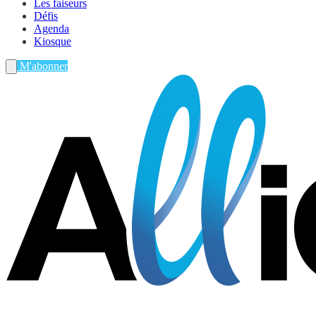
Les faiseurs
Défis
Agenda
Kiosque
M'abonner