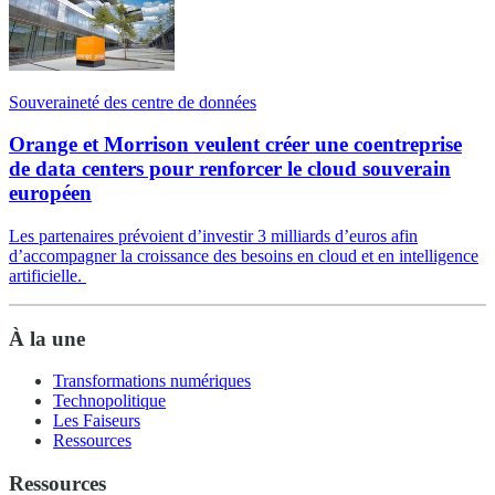
Souveraineté des centre de données
Orange et Morrison veulent créer une coentreprise
de data centers pour renforcer le cloud souverain
européen
Les partenaires prévoient d’investir 3 milliards d’euros afin
d’accompagner la croissance des besoins en cloud et en intelligence
artificielle.
À la une
Transformations numériques
Technopolitique
Les Faiseurs
Ressources
Ressources