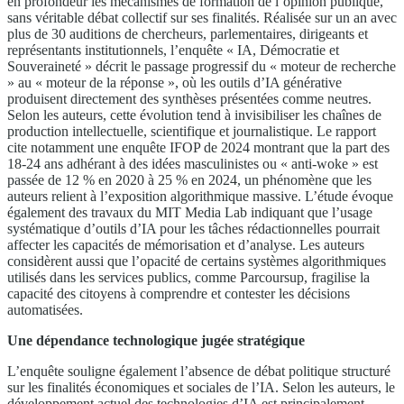
en profondeur les mécanismes de formation de l’opinion publique,
sans véritable débat collectif sur ses finalités. Réalisée sur un an avec
plus de 30 auditions de chercheurs, parlementaires, dirigeants et
représentants institutionnels, l’enquête « IA, Démocratie et
Souveraineté » décrit le passage progressif du « moteur de recherche
» au « moteur de la réponse », où les outils d’IA générative
produisent directement des synthèses présentées comme neutres.
Selon les auteurs, cette évolution tend à invisibiliser les chaînes de
production intellectuelle, scientifique et journalistique. Le rapport
cite notamment une enquête IFOP de 2024 montrant que la part des
18-24 ans adhérant à des idées masculinistes ou « anti-woke » est
passée de 12 % en 2020 à 25 % en 2024, un phénomène que les
auteurs relient à l’exposition algorithmique massive. L’étude évoque
également des travaux du MIT Media Lab indiquant que l’usage
systématique d’outils d’IA pour les tâches rédactionnelles pourrait
affecter les capacités de mémorisation et d’analyse. Les auteurs
considèrent aussi que l’opacité de certains systèmes algorithmiques
utilisés dans les services publics, comme Parcoursup, fragilise la
capacité des citoyens à comprendre et contester les décisions
automatisées.
Une dépendance technologique jugée stratégique
L’enquête souligne également l’absence de débat politique structuré
sur les finalités économiques et sociales de l’IA. Selon les auteurs, le
développement actuel des technologies d’IA est principalement