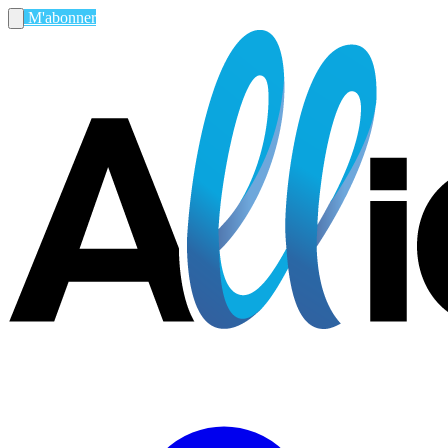
M'abonner