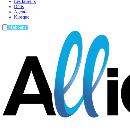
Les faiseurs
Défis
Agenda
Kiosque
M'abonner