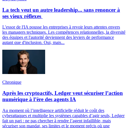
La tech veut un autre leadership... sans renoncer à
ses vieux réflexes
L'essor de l'IA pousse les entreprises à revoir leurs attentes envers
les managers techniques. Les compétences relationnelles, la diversité
des équipes et l'autorité deviennent des leviers de performance
autant que d'inclusion. Oui, mais...
Chronique
Après les cryptoactifs, Ledger veut sécuriser l’action
numérique à l’ère des agents IA
Au moment où l’intelligence artificielle réduit le coût des
cyberattaques et multiplie les systèmes capables d’agir seuls, Ledger
fait un pari : ne pas chercher à rendre l’agent infaillible, mais
sécuriser son mandat, ses limites et le moment précis où une