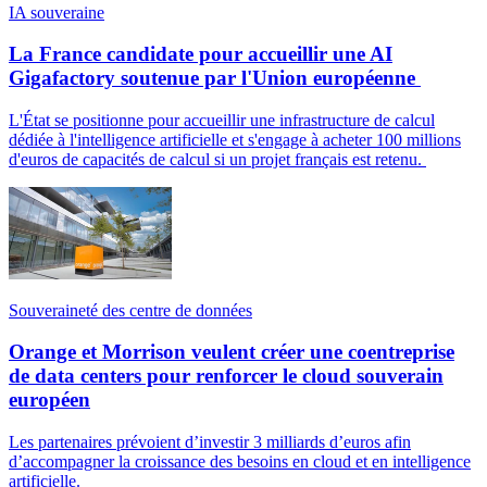
IA souveraine
La France candidate pour accueillir une AI
Gigafactory soutenue par l'Union européenne
L'État se positionne pour accueillir une infrastructure de calcul
dédiée à l'intelligence artificielle et s'engage à acheter 100 millions
d'euros de capacités de calcul si un projet français est retenu.
Souveraineté des centre de données
Orange et Morrison veulent créer une coentreprise
de data centers pour renforcer le cloud souverain
européen
Les partenaires prévoient d’investir 3 milliards d’euros afin
d’accompagner la croissance des besoins en cloud et en intelligence
artificielle.