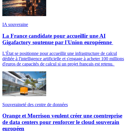
IA souveraine
La France candidate pour accueillir une AI
Gigafactory soutenue par l'Union européenne
L'État se positionne pour accueillir une infrastructure de calcul
dédiée à l'intelligence artificielle et s'engage à acheter 100 millions
d'euros de capacités de calcul si un projet français est retenu.
Souveraineté des centre de données
Orange et Morrison veulent créer une coentreprise
de data centers pour renforcer le cloud souverain
européen