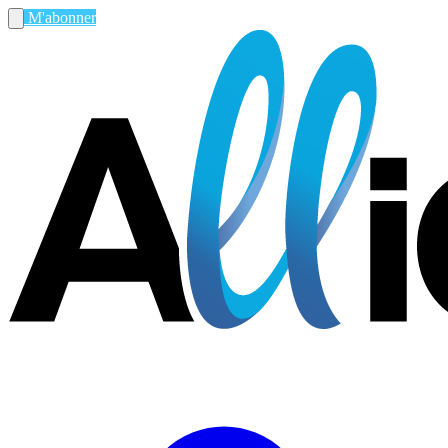
M'abonner