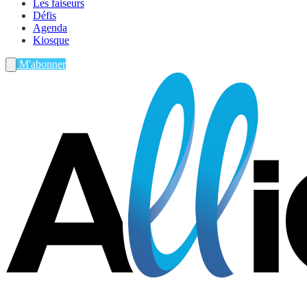
Les faiseurs
Défis
Agenda
Kiosque
M'abonner