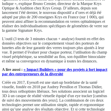
ludique », explique Bruno Censier, directeur de la Marque Krys
Optique & Audition chez Krys Group. D’ailleurs, depuis son
lancement l’été dernier, le nouveau dispositif a d’ores et déjà été
adopté par plus de 200 enseignes Krys en France (sur 1 000), qui
peuvent ainsi affiner la recommandation en verres ophtalmiques et
réaliser des individualisations spécifiques de géométries de verre sur
la gamme Signature Krys.
L’outil (3 tests de 3 minutes chacun + analyse) fournit en effet des
données objectives sur le comportement visuel des porteurs de
lunettes afin de leur garantir des verres toujours plus ajustés à leur
vue. Il permet d’évaluer pour chaque porteur, l’utilisation du champ
visuel périphérique, sa sensibilité au flou, son équilibre binoculaire
et même sa convergence en dynamique à toutes les distances.
A lire aussi :
« Impact Builders » pour des projets à fort impact
par des entrepreneurs de la diversité
Créée en 2017, Eyesoft est une start-up bordelaise de la santé
visuelle, fondée en 2018 par Audrey Persillon et Thomas Didier,
tous deux orthoptistes libéraux. Ses solutions associent un logiciel
3D à un casque de réalité virtuelle équipé d'un eye tracker [caméras
de suivi des mouvements des yeux]. La combinaison de ces deux
technologies permet une utilisation simple, rapide et ergonomique
ainsi qu’une analyse des résultats objective. Et si cette technologie