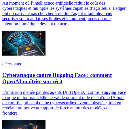
Au moment où l’intelligence artificielle réduit le coût des
cyberattaques et multiplie les systèmes capables d’agir seuls, Ledger
fait un pari : ne pas chercher à rendre l’agent infaillible, mais
sécuriser son mandat, ses limites et le moment précis où une
intention numérique devient un acte.
décryptage
Cyberattaque contre Hugging Face : comment
OpenAI maîtrise son récit
L'intrusion menée par des agents IA d'OpenAI contre Hugging Face
marque un tournant. Elle ne valide pourtant ni le récit d'une IA hors
de contrôle, ni celui d'une cybersécurité devenue obsolète, tout en
révélant un nouveau rapport de force autour des modèles de
frontière.