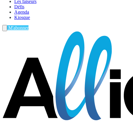
Les faiseurs
Défis
Agenda
Kiosque
M'abonner