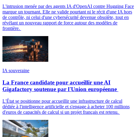
L'intrusion menée par des agents IA d'OpenAI contre Hugging Face
marque un tournant. Elle ne valide pourtant ni le récit d'une IA hors
de contrôle, ni celui d'une cybersécurité devenue obsolète, tout en
révélant un nouveau rapport de force autour des modèles de
frontière.
IA souveraine
La France candidate pour accueillir une AI
Gigafactory soutenue par l'Union européenne
L'État se positionne pour accueillir une infrastructure de calcul
dédiée à l'intelligence artificielle et s'engage à acheter 100 millions
d'euros de capacités de calcul si un projet français est retenu.