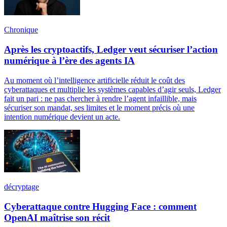
Chronique
Après les cryptoactifs, Ledger veut sécuriser l’action
numérique à l’ère des agents IA
Au moment où l’intelligence artificielle réduit le coût des
cyberattaques et multiplie les systèmes capables d’agir seuls, Ledger
fait un pari : ne pas chercher à rendre l’agent infaillible, mais
sécuriser son mandat, ses limites et le moment précis où une
intention numérique devient un acte.
décryptage
Cyberattaque contre Hugging Face : comment
OpenAI maîtrise son récit