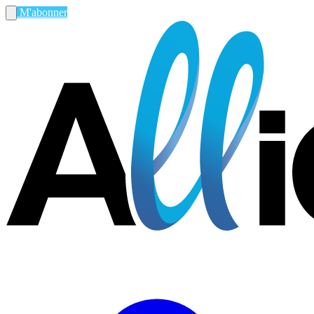
M'abonner