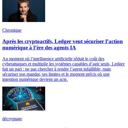
Chronique
Après les cryptoactifs, Ledger veut sécuriser l’action
numérique à l’ère des agents IA
Au moment où l’intelligence artificielle réduit le coût des
cyberattaques et multiplie les systèmes capables d’agir seuls, Ledger
fait un pari : ne pas chercher à rendre l’agent infaillible, mais
sécuriser son mandat, ses limites et le moment précis où une
intention numérique devient un acte.
décryptage