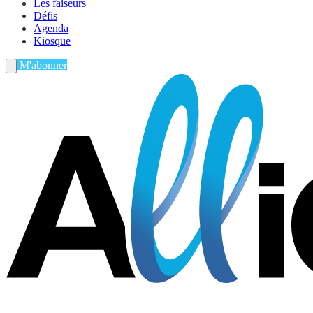
Les faiseurs
Défis
Agenda
Kiosque
M'abonner