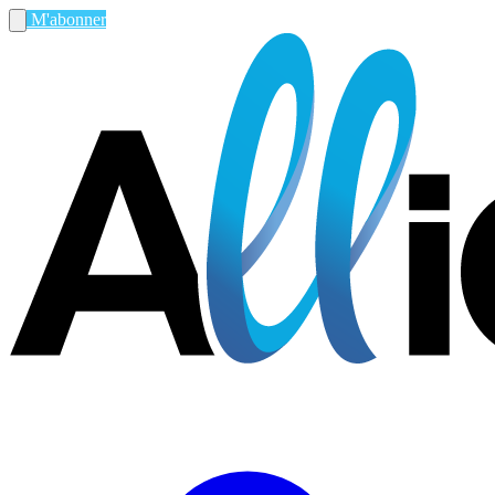
M'abonner