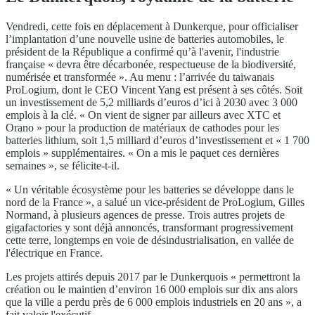
Vendredi, cette fois en déplacement à Dunkerque, pour officialiser
l’implantation d’une nouvelle usine de batteries automobiles, le
président de la République a confirmé qu’à l'avenir, l'industrie
française « devra être décarbonée, respectueuse de la biodiversité,
numérisée et transformée ». Au menu : l’arrivée du taiwanais
ProLogium, dont le CEO Vincent Yang est présent à ses côtés. Soit
un investissement de 5,2 milliards d’euros d’ici à 2030 avec 3 000
emplois à la clé. « On vient de signer par ailleurs avec XTC et
Orano » pour la production de matériaux de cathodes pour les
batteries lithium, soit 1,5 milliard d’euros d’investissement et « 1 700
emplois » supplémentaires. « On a mis le paquet ces dernières
semaines », se félicite-t-il.
« Un véritable écosystème pour les batteries se développe dans le
nord de la France », a salué un vice-président de ProLogium, Gilles
Normand, à plusieurs agences de presse. Trois autres projets de
gigafactories y sont déjà annoncés, transformant progressivement
cette terre, longtemps en voie de désindustrialisation, en vallée de
l'électrique en France.
Les projets attirés depuis 2017 par le Dunkerquois « permettront la
création ou le maintien d’environ 16 000 emplois sur dix ans alors
que la ville a perdu près de 6 000 emplois industriels en 20 ans », a
fait valoir l'exécutif.