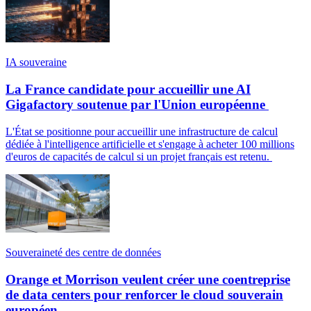
IA souveraine
La France candidate pour accueillir une AI
Gigafactory soutenue par l'Union européenne
L'État se positionne pour accueillir une infrastructure de calcul
dédiée à l'intelligence artificielle et s'engage à acheter 100 millions
d'euros de capacités de calcul si un projet français est retenu.
Souveraineté des centre de données
Orange et Morrison veulent créer une coentreprise
de data centers pour renforcer le cloud souverain
européen