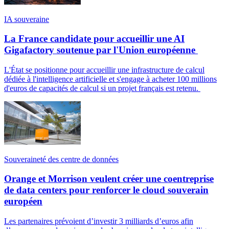
IA souveraine
La France candidate pour accueillir une AI
Gigafactory soutenue par l'Union européenne
L'État se positionne pour accueillir une infrastructure de calcul
dédiée à l'intelligence artificielle et s'engage à acheter 100 millions
d'euros de capacités de calcul si un projet français est retenu.
Souveraineté des centre de données
Orange et Morrison veulent créer une coentreprise
de data centers pour renforcer le cloud souverain
européen
Les partenaires prévoient d’investir 3 milliards d’euros afin