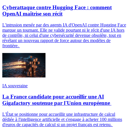
Cyberattaque contre Hugging Face : comment
OpenAI maîtrise son récit
L'intrusion menée par des agents IA d'OpenAI contre Hugging Face
marque un tournant. Elle ne valide pourtant ni le récit d'une IA hors
de contrôle, ni celui d'une cybersécurité devenue obsolète, tout en
révélant un nouveau rapport de force autour des modèles de
frontière.
IA souveraine
La France candidate pour accueillir une AI
Gigafactory soutenue par l'Union européenne
L'État se positionne pour accueillir une infrastructure de calcul
dédiée à l'intelligence artificielle et s'engage à acheter 100 millions
d'euros de capacités de calcul si un projet français est retenu.