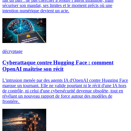
fait un pari : ne pas chercher à rendre l’agent infaillible, mais
sécuriser son mandat, ses limites et le moment précis où une
intention numérique devient un acte.
décryptage
Cyberattaque contre Hugging Face : comment
OpenAI maîtrise son récit
L'intrusion menée par des agents IA d'OpenAI contre Hugging Face
marque un tournant. Elle ne valide pourtant ni le récit d'une IA hors
de contrôle, ni celui d'une cybersécurité devenue obsolète, tout en
révélant un nouveau rapport de force autour des modèles de
frontière.