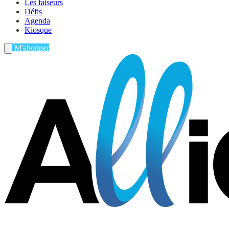
Les faiseurs
Défis
Agenda
Kiosque
M'abonner