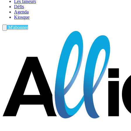
Les faiseurs
Défis
Agenda
Kiosque
M'abonner