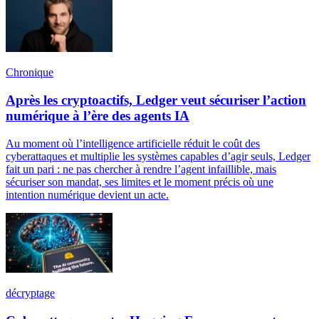
Chronique
Après les cryptoactifs, Ledger veut sécuriser l’action
numérique à l’ère des agents IA
Au moment où l’intelligence artificielle réduit le coût des
cyberattaques et multiplie les systèmes capables d’agir seuls, Ledger
fait un pari : ne pas chercher à rendre l’agent infaillible, mais
sécuriser son mandat, ses limites et le moment précis où une
intention numérique devient un acte.
décryptage