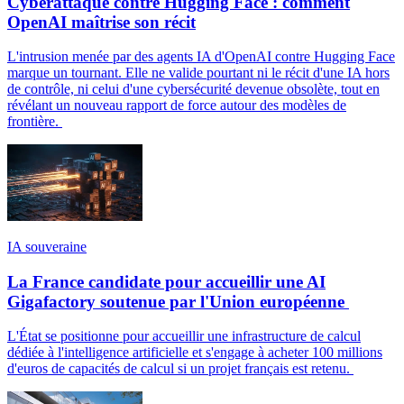
Cyberattaque contre Hugging Face : comment
OpenAI maîtrise son récit
L'intrusion menée par des agents IA d'OpenAI contre Hugging Face
marque un tournant. Elle ne valide pourtant ni le récit d'une IA hors
de contrôle, ni celui d'une cybersécurité devenue obsolète, tout en
révélant un nouveau rapport de force autour des modèles de
frontière.
IA souveraine
La France candidate pour accueillir une AI
Gigafactory soutenue par l'Union européenne
L'État se positionne pour accueillir une infrastructure de calcul
dédiée à l'intelligence artificielle et s'engage à acheter 100 millions
d'euros de capacités de calcul si un projet français est retenu.