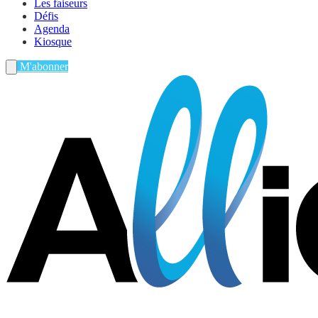
Les faiseurs
Défis
Agenda
Kiosque
M'abonner