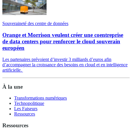
Souveraineté des centre de données
Orange et Morrison veulent créer une coentreprise
de data centers pour renforcer le cloud souverain
européen
Les partenaires prévoient d’investir 3 milliards d’euros afin
d’accompagner la croissance des besoins en cloud et en intelligence
artificielle.
À la une
Transformations numériques
Technopolitique
Les Faiseurs
Ressources
Ressources