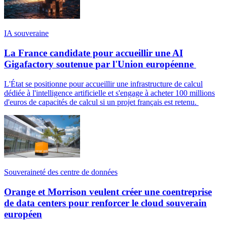
IA souveraine
La France candidate pour accueillir une AI
Gigafactory soutenue par l'Union européenne
L'État se positionne pour accueillir une infrastructure de calcul
dédiée à l'intelligence artificielle et s'engage à acheter 100 millions
d'euros de capacités de calcul si un projet français est retenu.
Souveraineté des centre de données
Orange et Morrison veulent créer une coentreprise
de data centers pour renforcer le cloud souverain
européen