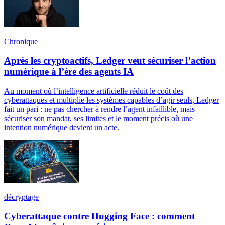
Chronique
Après les cryptoactifs, Ledger veut sécuriser l’action
numérique à l’ère des agents IA
Au moment où l’intelligence artificielle réduit le coût des
cyberattaques et multiplie les systèmes capables d’agir seuls, Ledger
fait un pari : ne pas chercher à rendre l’agent infaillible, mais
sécuriser son mandat, ses limites et le moment précis où une
intention numérique devient un acte.
décryptage
Cyberattaque contre Hugging Face : comment