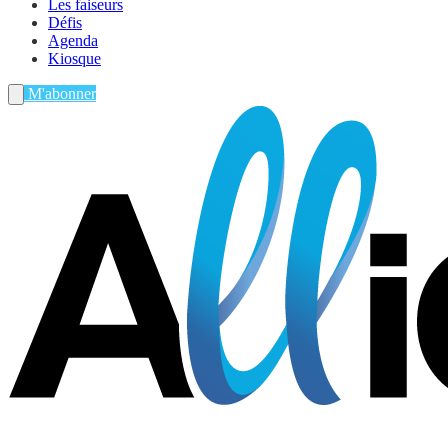
Les faiseurs
Défis
Agenda
Kiosque
M'abonner