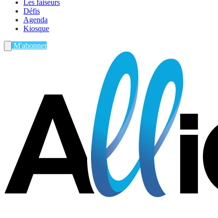
Les faiseurs
Défis
Agenda
Kiosque
M'abonner