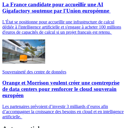
La France candidate pour accueillir une AI
Gigafactory soutenue par l'Union européenne
L'État se positionne pour accueillir une infrastructure de calcul
dédiée à l'intelligence artificielle et s'engage à acheter 100 millions
d'euros de capacités de calcul si un projet français est retenu.
Souveraineté des centre de données
Orange et Morrison veulent créer une coentreprise
de data centers pour renforcer le cloud souverain
européen
Les partenaires prévoient d’investir 3 milliards d’euros afin
d’accompagner la croissance des besoins en cloud et en intelligence
artificielle.