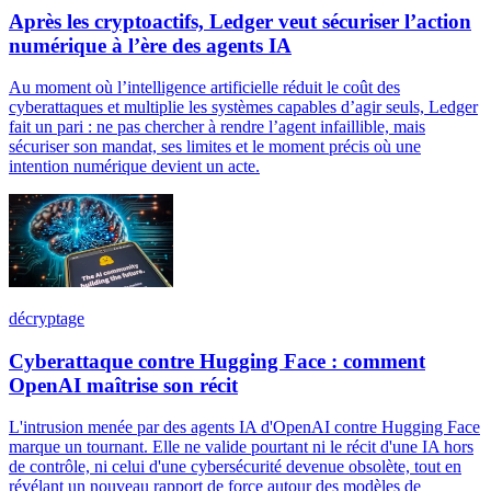
Après les cryptoactifs, Ledger veut sécuriser l’action
numérique à l’ère des agents IA
Au moment où l’intelligence artificielle réduit le coût des
cyberattaques et multiplie les systèmes capables d’agir seuls, Ledger
fait un pari : ne pas chercher à rendre l’agent infaillible, mais
sécuriser son mandat, ses limites et le moment précis où une
intention numérique devient un acte.
décryptage
Cyberattaque contre Hugging Face : comment
OpenAI maîtrise son récit
L'intrusion menée par des agents IA d'OpenAI contre Hugging Face
marque un tournant. Elle ne valide pourtant ni le récit d'une IA hors
de contrôle, ni celui d'une cybersécurité devenue obsolète, tout en
révélant un nouveau rapport de force autour des modèles de