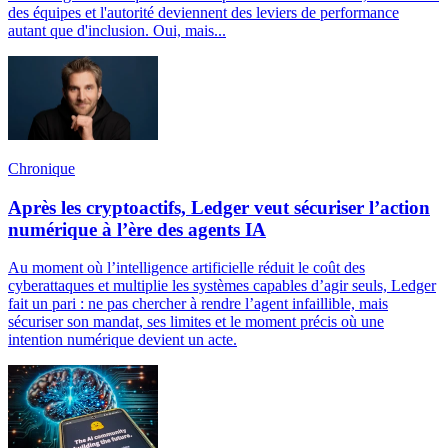
des équipes et l'autorité deviennent des leviers de performance
autant que d'inclusion. Oui, mais...
Chronique
Après les cryptoactifs, Ledger veut sécuriser l’action
numérique à l’ère des agents IA
Au moment où l’intelligence artificielle réduit le coût des
cyberattaques et multiplie les systèmes capables d’agir seuls, Ledger
fait un pari : ne pas chercher à rendre l’agent infaillible, mais
sécuriser son mandat, ses limites et le moment précis où une
intention numérique devient un acte.