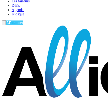
Les faiseurs
Défis
Agenda
Kiosque
M'abonner