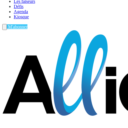
Les faiseurs
Défis
Agenda
Kiosque
M'abonner