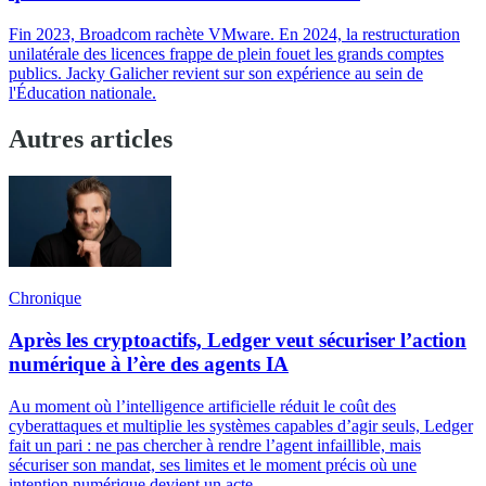
Fin 2023, Broadcom rachète VMware. En 2024, la restructuration
unilatérale des licences frappe de plein fouet les grands comptes
publics. Jacky Galicher revient sur son expérience au sein de
l'Éducation nationale.
Autres articles
Chronique
Après les cryptoactifs, Ledger veut sécuriser l’action
numérique à l’ère des agents IA
Au moment où l’intelligence artificielle réduit le coût des
cyberattaques et multiplie les systèmes capables d’agir seuls, Ledger
fait un pari : ne pas chercher à rendre l’agent infaillible, mais
sécuriser son mandat, ses limites et le moment précis où une
intention numérique devient un acte.