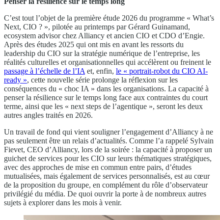
Penser la résilience sur le temps long
C’est tout l’objet de la première étude 2026 du programme « What’s
Next, CIO ? », pilotée au printemps par Gérard Guinamand,
ecosystem advisor chez Alliancy et ancien CIO et CDO d’Engie.
Après des études 2025 qui ont mis en avant les ressorts du
leadership du CIO sur la stratégie numérique de l’entreprise, les
réalités culturelles et organisationnelles qui accélèrent ou freinent le
passage à l’échelle de l’IA
et, enfin,
le « portrait-robot du CIO AI-
ready »
, cette nouvelle série prolonge la réflexion sur les
conséquences du « choc IA » dans les organisations. La capacité à
penser la résilience sur le temps long face aux contraintes du court
terme, ainsi que les « next steps de l’agentique », seront les deux
autres angles traités en 2026.
Un travail de fond qui vient souligner l’engagement d’Alliancy à ne
pas seulement être un relais d’actualités. Comme l’a rappelé Sylvain
Fievet, CEO d’Alliancy, lors de la soirée : la capacité à proposer un
guichet de services pour les CIO sur leurs thématiques stratégiques,
avec des approches de mise en commun entre pairs, d’études
mutualisées, mais également de services personnalisés, est au cœur
de la proposition du groupe, en complément du rôle d’observateur
privilégié du média. De quoi ouvrir la porte à de nombreux autres
sujets à explorer dans les mois à venir.