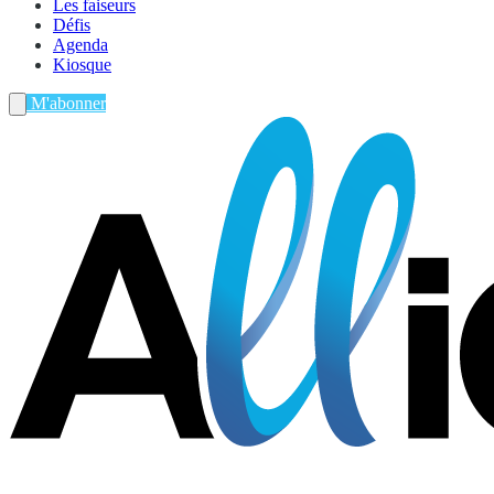
Les faiseurs
Défis
Agenda
Kiosque
M'abonner