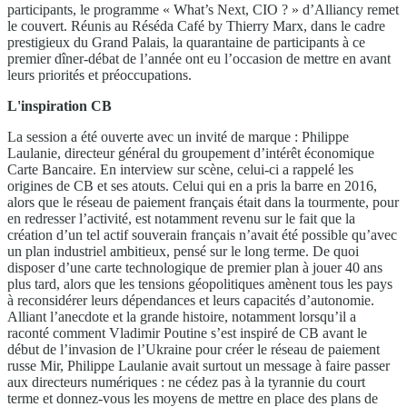
participants, le programme « What’s Next, CIO ? » d’Alliancy remet
le couvert. Réunis au Réséda Café by Thierry Marx, dans le cadre
prestigieux du Grand Palais, la quarantaine de participants à ce
premier dîner-débat de l’année ont eu l’occasion de mettre en avant
leurs priorités et préoccupations.
L'inspiration CB
La session a été ouverte avec un invité de marque : Philippe
Laulanie, directeur général du groupement d’intérêt économique
Carte Bancaire. En interview sur scène, celui-ci a rappelé les
origines de CB et ses atouts. Celui qui en a pris la barre en 2016,
alors que le réseau de paiement français était dans la tourmente, pour
en redresser l’activité, est notamment revenu sur le fait que la
création d’un tel actif souverain français n’avait été possible qu’avec
un plan industriel ambitieux, pensé sur le long terme. De quoi
disposer d’une carte technologique de premier plan à jouer 40 ans
plus tard, alors que les tensions géopolitiques amènent tous les pays
à reconsidérer leurs dépendances et leurs capacités d’autonomie.
Alliant l’anecdote et la grande histoire, notamment lorsqu’il a
raconté comment Vladimir Poutine s’est inspiré de CB avant le
début de l’invasion de l’Ukraine pour créer le réseau de paiement
russe Mir, Philippe Laulanie avait surtout un message à faire passer
aux directeurs numériques : ne cédez pas à la tyrannie du court
terme et donnez-vous les moyens de mettre en place des plans de