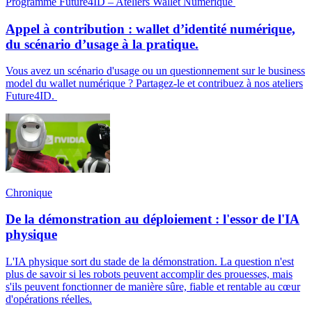
Programme Future4ID – Ateliers Wallet Numérique
Appel à contribution : wallet d’identité numérique,
du scénario d’usage à la pratique.
Vous avez un scénario d'usage ou un questionnement sur le business
model du wallet numérique ? Partagez-le et contribuez à nos ateliers
Future4ID.
Chronique
De la démonstration au déploiement : l'essor de l'IA
physique
L'IA physique sort du stade de la démonstration. La question n'est
plus de savoir si les robots peuvent accomplir des prouesses, mais
s'ils peuvent fonctionner de manière sûre, fiable et rentable au cœur
d'opérations réelles.