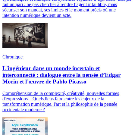
fait un pari : ne pas chercher à rendre l’agent infaillible, mais
sécuriser son mandat, ses limites et le moment précis où une
intention numérique devient un acte.
Chronique
L'ingénieur dans un monde incertain et
interconnecté : dialogue entre la pensée d’Edgar
Morin et l’œuvre de Pablo Picasso
Compréhension de la complexité, créativité, nouvelles formes
d'expressions... Quels liens faire entre les enjeux de la
transformation numérique, l'art et la philosophie de la pensée
occidentale moderne ?