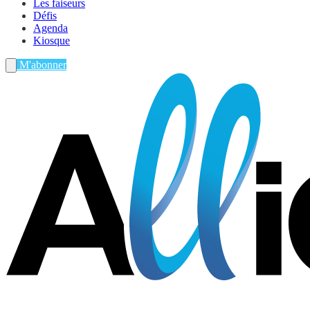
Les faiseurs
Défis
Agenda
Kiosque
M'abonner