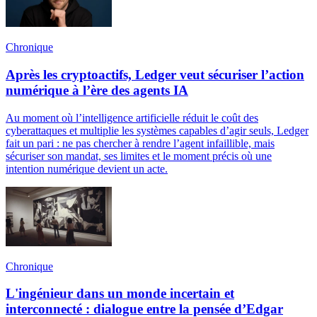
Chronique
Après les cryptoactifs, Ledger veut sécuriser l’action
numérique à l’ère des agents IA
Au moment où l’intelligence artificielle réduit le coût des
cyberattaques et multiplie les systèmes capables d’agir seuls, Ledger
fait un pari : ne pas chercher à rendre l’agent infaillible, mais
sécuriser son mandat, ses limites et le moment précis où une
intention numérique devient un acte.
Chronique
L'ingénieur dans un monde incertain et
interconnecté : dialogue entre la pensée d’Edgar