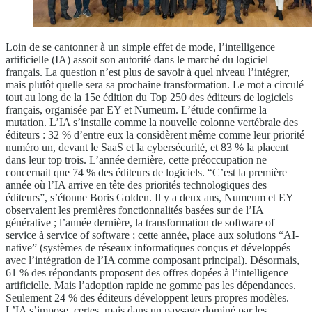
Loin de se cantonner à un simple effet de mode, l’intelligence
artificielle (IA) assoit son autorité dans le marché du logiciel
français. La question n’est plus de savoir à quel niveau l’intégrer,
mais plutôt quelle sera sa prochaine transformation. Le mot a circulé
tout au long de la 15e édition du Top 250 des éditeurs de logiciels
français, organisée par EY et Numeum. L’étude confirme la
mutation. L’IA s’installe comme la nouvelle colonne vertébrale des
éditeurs : 32 % d’entre eux la considèrent même comme leur priorité
numéro un, devant le SaaS et la cybersécurité, et 83 % la placent
dans leur top trois. L’année dernière, cette préoccupation ne
concernait que 74 % des éditeurs de logiciels. “C’est la première
année où l’IA arrive en tête des priorités technologiques des
éditeurs”, s’étonne Boris Golden. Il y a deux ans, Numeum et EY
observaient les premières fonctionnalités basées sur de l’IA
générative ; l’année dernière, la transformation de software of
service à service of software ; cette année, place aux solutions “AI-
native” (systèmes de réseaux informatiques conçus et développés
avec l’intégration de l’IA comme composant principal). Désormais,
61 % des répondants proposent des offres dopées à l’intelligence
artificielle. Mais l’adoption rapide ne gomme pas les dépendances.
Seulement 24 % des éditeurs développent leurs propres modèles.
L’IA s’impose, certes, mais dans un paysage dominé par les