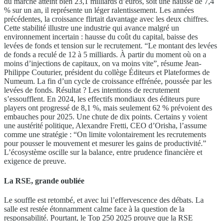
du marché atteint bien 23,1 milliards d’euros, soit une hausse de 7,4
% sur un an, il représente un léger ralentissement. Les années
précédentes, la croissance flirtait davantage avec les deux chiffres.
Cette stabilité illustre une industrie qui avance malgré un
environnement incertain : hausse du coût du capital, baisse des
levées de fonds et tension sur le recrutement. “Le montant des levées
de fonds a reculé de 12 à 5 milliards. À partir du moment où on a
moins d’injections de capitaux, on va moins vite”, résume Jean-
Philippe Couturier, président du collège Éditeurs et Plateformes de
Numeum. La fin d’un cycle de croissance effrénée, poussée par les
levées de fonds. Résultat ? Les intentions de recrutement
s’essoufflent. En 2024, les effectifs mondiaux des éditeurs pure
players ont progressé de 8,1 %, mais seulement 62 % prévoient des
embauches pour 2025. Une chute de dix points. Certains y voient
une austérité politique, Alexandre Fretti, CEO d’Orisha, l’assume
comme une stratégie : “On limite volontairement les recrutements
pour pousser le mouvement et mesurer les gains de productivité.”
L’écosystème oscille sur la balance, entre prudence financière et
exigence de preuve.
La RSE, grande oubliée
Le souffle est retombé, et avec lui l’effervescence des débats. La
salle est restée étonnamment calme face à la question de la
responsabilité. Pourtant, le Top 250 2025 prouve que la RSE