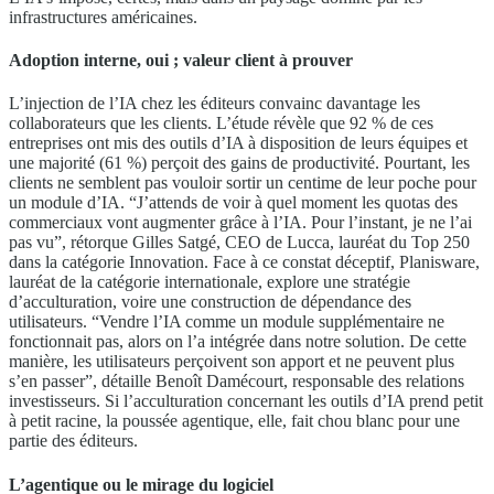
infrastructures américaines.
Adoption interne, oui ; valeur client à prouver
L’injection de l’IA chez les éditeurs convainc davantage les
collaborateurs que les clients. L’étude révèle que 92 % de ces
entreprises ont mis des outils d’IA à disposition de leurs équipes et
une majorité (61 %) perçoit des gains de productivité. Pourtant, les
clients ne semblent pas vouloir sortir un centime de leur poche pour
un module d’IA. “J’attends de voir à quel moment les quotas des
commerciaux vont augmenter grâce à l’IA. Pour l’instant, je ne l’ai
pas vu”, rétorque Gilles Satgé, CEO de Lucca, lauréat du Top 250
dans la catégorie Innovation. Face à ce constat déceptif, Planisware,
lauréat de la catégorie internationale, explore une stratégie
d’acculturation, voire une construction de dépendance des
utilisateurs. “Vendre l’IA comme un module supplémentaire ne
fonctionnait pas, alors on l’a intégrée dans notre solution. De cette
manière, les utilisateurs perçoivent son apport et ne peuvent plus
s’en passer”, détaille Benoît Damécourt, responsable des relations
investisseurs. Si l’acculturation concernant les outils d’IA prend petit
à petit racine, la poussée agentique, elle, fait chou blanc pour une
partie des éditeurs.
L’agentique ou le mirage du logiciel