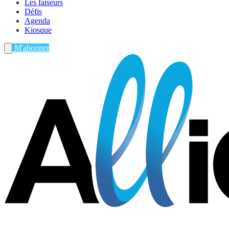
Les faiseurs
Défis
Agenda
Kiosque
M'abonner