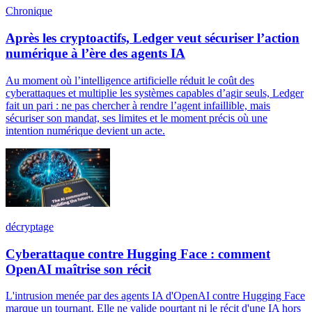
Chronique
Après les cryptoactifs, Ledger veut sécuriser l’action
numérique à l’ère des agents IA
Au moment où l’intelligence artificielle réduit le coût des
cyberattaques et multiplie les systèmes capables d’agir seuls, Ledger
fait un pari : ne pas chercher à rendre l’agent infaillible, mais
sécuriser son mandat, ses limites et le moment précis où une
intention numérique devient un acte.
décryptage
Cyberattaque contre Hugging Face : comment
OpenAI maîtrise son récit
L'intrusion menée par des agents IA d'OpenAI contre Hugging Face
marque un tournant. Elle ne valide pourtant ni le récit d'une IA hors