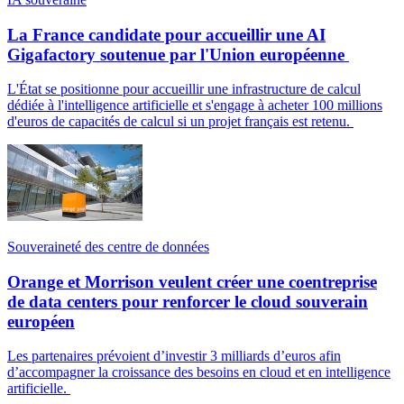
La France candidate pour accueillir une AI
Gigafactory soutenue par l'Union européenne
L'État se positionne pour accueillir une infrastructure de calcul
dédiée à l'intelligence artificielle et s'engage à acheter 100 millions
d'euros de capacités de calcul si un projet français est retenu.
Souveraineté des centre de données
Orange et Morrison veulent créer une coentreprise
de data centers pour renforcer le cloud souverain
européen
Les partenaires prévoient d’investir 3 milliards d’euros afin
d’accompagner la croissance des besoins en cloud et en intelligence
artificielle.