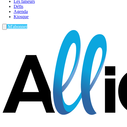
Les faiseurs
Défis
Agenda
Kiosque
M'abonner