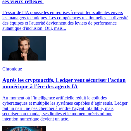
ses vieux réflexes
L'essor de l'IA pousse les entreprises à revoir leurs attentes envers
les managers techniques. Les compétences relationnelles, la diversité
des équipes et l'autorité deviennent des leviers de performance
autant que d'inclusion. Oui, mais...
Chronique
Après les cryptoactifs, Ledger veut sécuriser l’action
numérique à l’ère des agents IA
Au moment où l’intelligence artificielle réduit le coût des
cyberattaques et multiplie les systèmes capables d’agir seuls, Ledger
fait un pari : ne pas chercher à rendre l’agent infaillible, mais
sécuriser son mandat, ses limites et le moment précis où une
intention numérique devient un acte.