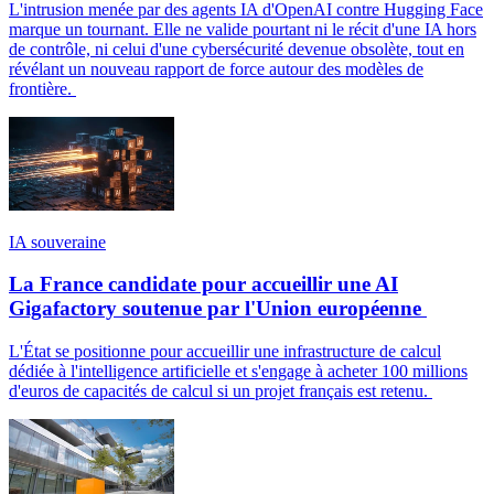
L'intrusion menée par des agents IA d'OpenAI contre Hugging Face
marque un tournant. Elle ne valide pourtant ni le récit d'une IA hors
de contrôle, ni celui d'une cybersécurité devenue obsolète, tout en
révélant un nouveau rapport de force autour des modèles de
frontière.
IA souveraine
La France candidate pour accueillir une AI
Gigafactory soutenue par l'Union européenne
L'État se positionne pour accueillir une infrastructure de calcul
dédiée à l'intelligence artificielle et s'engage à acheter 100 millions
d'euros de capacités de calcul si un projet français est retenu.