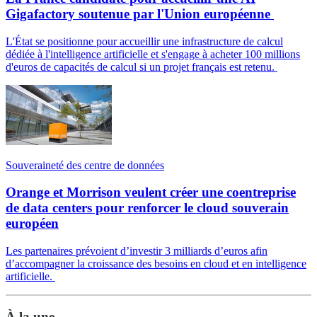
Gigafactory soutenue par l'Union européenne
L'État se positionne pour accueillir une infrastructure de calcul
dédiée à l'intelligence artificielle et s'engage à acheter 100 millions
d'euros de capacités de calcul si un projet français est retenu.
Souveraineté des centre de données
Orange et Morrison veulent créer une coentreprise
de data centers pour renforcer le cloud souverain
européen
Les partenaires prévoient d’investir 3 milliards d’euros afin
d’accompagner la croissance des besoins en cloud et en intelligence
artificielle.
À la une