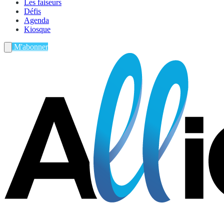
Les faiseurs
Défis
Agenda
Kiosque
M'abonner