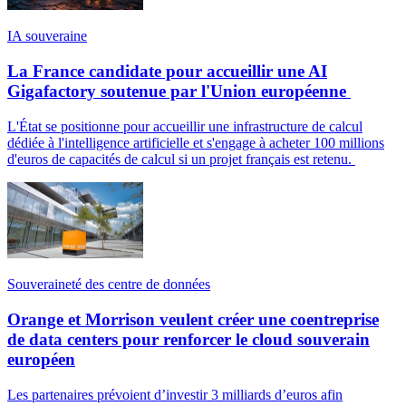
IA souveraine
La France candidate pour accueillir une AI
Gigafactory soutenue par l'Union européenne
L'État se positionne pour accueillir une infrastructure de calcul
dédiée à l'intelligence artificielle et s'engage à acheter 100 millions
d'euros de capacités de calcul si un projet français est retenu.
Souveraineté des centre de données
Orange et Morrison veulent créer une coentreprise
de data centers pour renforcer le cloud souverain
européen
Les partenaires prévoient d’investir 3 milliards d’euros afin