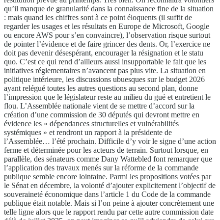
qu’il manque de granularité dans la connaissance fine de la situation
: mais quand les chiffres sont à ce point éloquents (il suffit de
regarder les usages et les résultats en Europe de Microsoft, Google
ou encore AWS pour s’en convaincre), l’observation risque surtout
de pointer l’évidence et de faire grincer des dents. Or, l’exercice ne
doit pas devenir désespérant, encourager la résignation et le statu
quo. C’est ce qui rend d’ailleurs aussi insupportable le fait que les
initiatives réglementaires n’avancent pas plus vite. La situation en
politique intérieure, les discussions ubuesques sur le budget 2026
ayant relégué toutes les autres questions au second plan, donne
l’impression que le législateur reste au milieu du gué et entretient le
flou. L’Assemblée nationale vient de se mettre d’accord sur la
création d’une commission de 30 députés qui devront mettre en
évidence les « dépendances structurelles et vulnérabilités
systémiques » et rendront un rapport à la présidente de
l’Assemblée… l’été prochain. Difficile d’y voir le signe d’une action
ferme et déterminée pour les acteurs de terrain. Surtout lorsque, en
parallèle, des sénateurs comme Dany Wattebled font remarquer que
l’application des travaux menés sur la réforme de la commande
publique semble encore lointaine. Parmi les propositions votées par
le Sénat en décembre, la volonté d’ajouter explicitement l’objectif de
souveraineté économique dans l’article 1 du Code de la commande
publique était notable. Mais si l’on peine à ajouter concrètement une
telle ligne alors que le rapport rendu par cette autre commission date