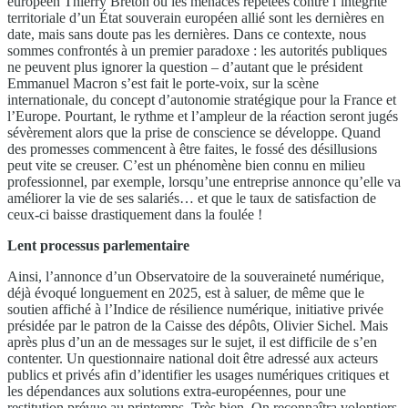
européen Thierry Breton ou les menaces répétées contre l’intégrité
territoriale d’un État souverain européen allié sont les dernières en
date, mais sans doute pas les dernières. Dans ce contexte, nous
sommes confrontés à un premier paradoxe : les autorités publiques
ne peuvent plus ignorer la question – d’autant que le président
Emmanuel Macron s’est fait le porte-voix, sur la scène
internationale, du concept d’autonomie stratégique pour la France et
l’Europe. Pourtant, le rythme et l’ampleur de la réaction seront jugés
sévèrement alors que la prise de conscience se développe. Quand
des promesses commencent à être faites, le fossé des désillusions
peut vite se creuser. C’est un phénomène bien connu en milieu
professionnel, par exemple, lorsqu’une entreprise annonce qu’elle va
améliorer la vie de ses salariés… et que le taux de satisfaction de
ceux-ci baisse drastiquement dans la foulée !
Lent processus parlementaire
Ainsi, l’annonce d’un Observatoire de la souveraineté numérique,
déjà évoqué longuement en 2025, est à saluer, de même que le
soutien affiché à l’Indice de résilience numérique, initiative privée
présidée par le patron de la Caisse des dépôts, Olivier Sichel. Mais
après plus d’un an de messages sur le sujet, il est difficile de s’en
contenter. Un questionnaire national doit être adressé aux acteurs
publics et privés afin d’identifier les usages numériques critiques et
les dépendances aux solutions extra-européennes, pour une
restitution prévue au printemps. Très bien. On reconnaîtra volontiers