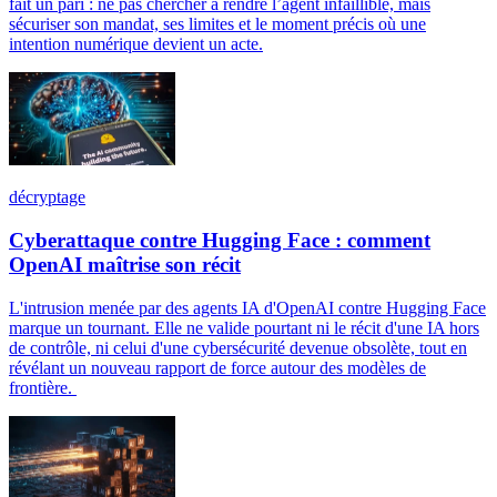
fait un pari : ne pas chercher à rendre l’agent infaillible, mais
sécuriser son mandat, ses limites et le moment précis où une
intention numérique devient un acte.
décryptage
Cyberattaque contre Hugging Face : comment
OpenAI maîtrise son récit
L'intrusion menée par des agents IA d'OpenAI contre Hugging Face
marque un tournant. Elle ne valide pourtant ni le récit d'une IA hors
de contrôle, ni celui d'une cybersécurité devenue obsolète, tout en
révélant un nouveau rapport de force autour des modèles de
frontière.