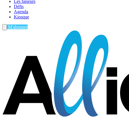
Les faiseurs
Défis
Agenda
Kiosque
M'abonner