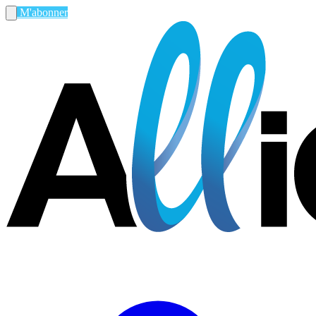
M'abonner