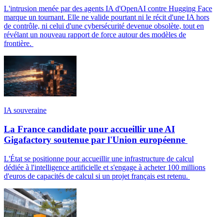
L'intrusion menée par des agents IA d'OpenAI contre Hugging Face
marque un tournant. Elle ne valide pourtant ni le récit d'une IA hors
de contrôle, ni celui d'une cybersécurité devenue obsolète, tout en
révélant un nouveau rapport de force autour des modèles de
frontière.
IA souveraine
La France candidate pour accueillir une AI
Gigafactory soutenue par l'Union européenne
L'État se positionne pour accueillir une infrastructure de calcul
dédiée à l'intelligence artificielle et s'engage à acheter 100 millions
d'euros de capacités de calcul si un projet français est retenu.