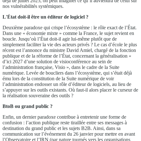
déjà de juillet 2025, on peut imaginer ce qu’il adviendra de celui sur
nos vulnérabilités systémiques.
L'État doit-il être un éditeur de logiciel ?
Deuxième paradoxe qui crispe l’écosystème : le rôle exact de l’État.
Dans une « économie mixte » comme la France, le sujet revient en
boucle. Jusqu’où l’État doit-il agir lui-même plutôt que de
simplement faciliter la vie des acteurs privés ? Le cas d’école le plus
récent est l’annonce du ministre David Amiel, chargé de la fonction
publique et de la réforme de l’État, concernant la généralisation «
d’ici 2027 d’une solution de visioconférence au sein de
l’administration française, Visio », dans le cadre de la Suite
numérique. Levée de boucliers dans l’écosystème, qui s’était déjà
ému lors de la constitution de la Suite numérique de voir
l’administration endosser un rôle d’éditeur de logiciels, au lieu de
s’appuyer sur les outils existants. Où faut-il alors placer le curseur de
la réalisation souveraine des outils ?
BtoB ou grand public ?
Enfin, un dernier paradoxe contribue à entretenir une forme de
confusion : l’action publique reste tiraillée entre ses messages à
destination du grand public et les sujets B2B. Ainsi, dans sa
communication sur l’événement du 26 janvier pour mettre en avant
l’Observatoire et l’IRN (par nature tournés vers les organisations