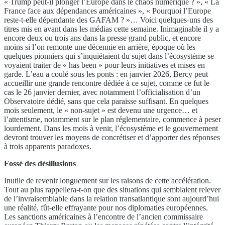
« Trump peut-il plonger l’Europe dans le chaos numérique ? », « La
France face aux dépendances américaines », « Pourquoi l’Europe
reste-t-elle dépendante des GAFAM ? »… Voici quelques-uns des
titres mis en avant dans les médias cette semaine. Inimaginable il y a
encore deux ou trois ans dans la presse grand public, et encore
moins si l’on remonte une décennie en arrière, époque où les
quelques pionniers qui s’inquiétaient du sujet dans l’écosystème se
voyaient traiter de « has been » pour leurs initiatives et mises en
garde. L’eau a coulé sous les ponts : en janvier 2026, Bercy peut
accueillir une grande rencontre dédiée à ce sujet, comme ce fut le
cas le 26 janvier dernier, avec notamment l’officialisation d’un
Observatoire dédié, sans que cela paraisse suffisant. En quelques
mois seulement, le « non-sujet » est devenu une urgence… et
l’attentisme, notamment sur le plan réglementaire, commence à peser
lourdement. Dans les mois à venir, l’écosystème et le gouvernement
devront trouver les moyens de concrétiser et d’apporter des réponses
à trois apparents paradoxes.
Fossé des désillusions
Inutile de revenir longuement sur les raisons de cette accélération.
Tout au plus rappellera-t-on que des situations qui semblaient relever
de l’invraisemblable dans la relation transatlantique sont aujourd’hui
une réalité, fût-elle effrayante pour nos diplomaties européennes.
Les sanctions américaines à l’encontre de l’ancien commissaire