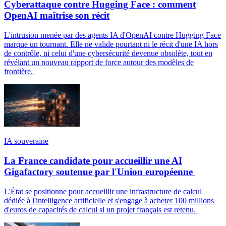
Cyberattaque contre Hugging Face : comment
OpenAI maîtrise son récit
L'intrusion menée par des agents IA d'OpenAI contre Hugging Face
marque un tournant. Elle ne valide pourtant ni le récit d'une IA hors
de contrôle, ni celui d'une cybersécurité devenue obsolète, tout en
révélant un nouveau rapport de force autour des modèles de
frontière.
IA souveraine
La France candidate pour accueillir une AI
Gigafactory soutenue par l'Union européenne
L'État se positionne pour accueillir une infrastructure de calcul
dédiée à l'intelligence artificielle et s'engage à acheter 100 millions
d'euros de capacités de calcul si un projet français est retenu.