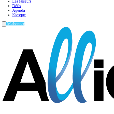
Les faiseurs
Défis
Agenda
Kiosque
M'abonner