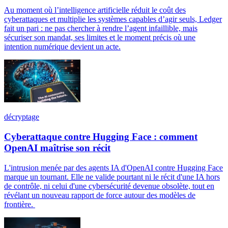
Au moment où l’intelligence artificielle réduit le coût des
cyberattaques et multiplie les systèmes capables d’agir seuls, Ledger
fait un pari : ne pas chercher à rendre l’agent infaillible, mais
sécuriser son mandat, ses limites et le moment précis où une
intention numérique devient un acte.
décryptage
Cyberattaque contre Hugging Face : comment
OpenAI maîtrise son récit
L'intrusion menée par des agents IA d'OpenAI contre Hugging Face
marque un tournant. Elle ne valide pourtant ni le récit d'une IA hors
de contrôle, ni celui d'une cybersécurité devenue obsolète, tout en
révélant un nouveau rapport de force autour des modèles de
frontière.