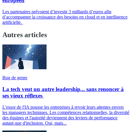
européen
Les partenaires prévoient d’investir 3 milliards d’euros afin
d’accompagner la croissance des besoins en cloud et en intelligence
artificielle.
Autres articles
Bug de genre
La tech veut un autre leadership... sans renoncer à
ses vieux réflexes
L'essor de l'IA pousse les entreprises à revoir leurs attentes envers
les managers techniques. Les compétences relationnelles, la diversité
des équipes et l'autorité deviennent des leviers de performance
autant que d'inclusion. Oui, mais...