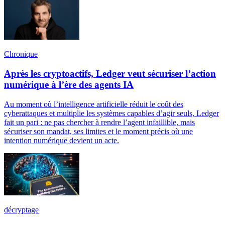
Chronique
Après les cryptoactifs, Ledger veut sécuriser l’action
numérique à l’ère des agents IA
Au moment où l’intelligence artificielle réduit le coût des
cyberattaques et multiplie les systèmes capables d’agir seuls, Ledger
fait un pari : ne pas chercher à rendre l’agent infaillible, mais
sécuriser son mandat, ses limites et le moment précis où une
intention numérique devient un acte.
décryptage