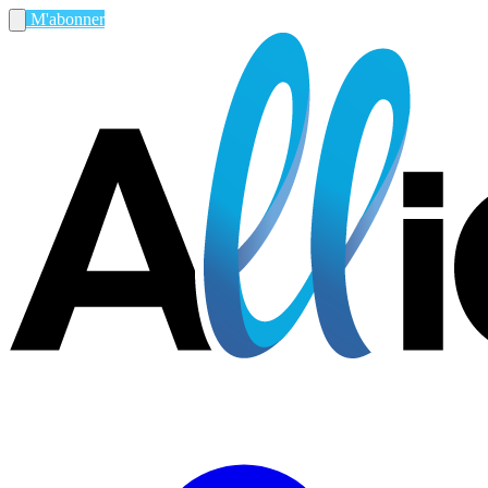
M'abonner